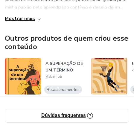
minha paixão pelo aprendizado contínuo e desejo de im...
Mostrar mais
Outros produtos de quem criou esse
conteúdo
A SUPERAÇÃO DE
t
UM TÉRMINO
k
kleber job
Relacionamentos
Dúvidas frequentes