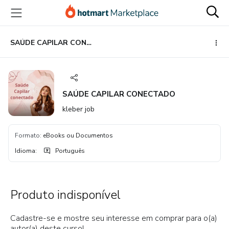
Ir
Ir
Ir
para
para
para
o
o
o
conteúdo
pagamento
rodapé
SAÚDE CAPILAR CONECTADO
principal
SAÚDE CAPILAR CONECTADO
kleber job
Formato
:
eBooks ou Documentos
Idioma
:
Português
Produto indisponível
Cadastre-se e mostre seu interesse em comprar para o(a)
autor(a) deste curso!