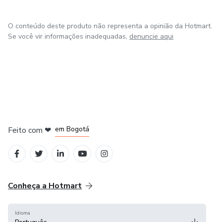
O conteúdo deste produto não representa a opinião da Hotmart.
Se você vir informações inadequadas,
denuncie aqui
em Amsterdam
em Madrid
em Bogotá
Feito com
❤
em Belo Horizonte
na Cidade do México
Conheça a Hotmart
Idioma