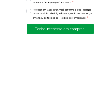
*
descadastrar a qualquer momento.
Ao clicar em Cadastrar, você confirma a sua inscrição
neste produto. Você, igualmente, confirma que leu, e
*
entendeu os termos da
Política de Privacidade
Tenho interesse em comprar!