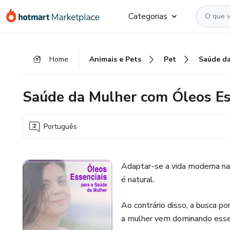
Ir
Ir
Ir
Categorias
para
para
para
o
o
o
conteúdo
pagamento
rodapé
Home
Animais e Pets
Pet
principal
Saúde da Mulher com Óleos Es
Português
Adaptar-se a vida moderna na
é natural.
Ao contrário disso, a busca po
a mulher vem dominando esse