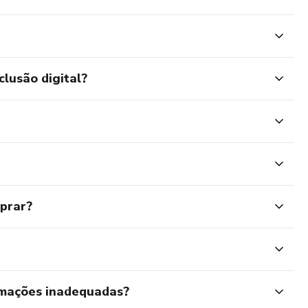
clusão digital?
mprar?
rmações inadequadas?