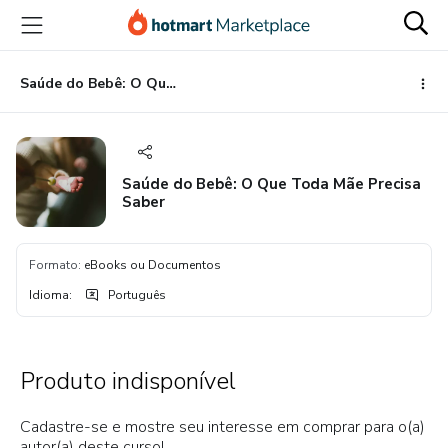
Ir
Ir
Ir
para
para
para
o
o
o
conteúdo
pagamento
rodapé
Saúde do Bebê: O Que Toda Mãe Precisa Saber
principal
Saúde do Bebê: O Que Toda Mãe Precisa
Saber
Formato
:
eBooks ou Documentos
Idioma
:
Português
Produto indisponível
Cadastre-se e mostre seu interesse em comprar para o(a)
autor(a) deste curso!