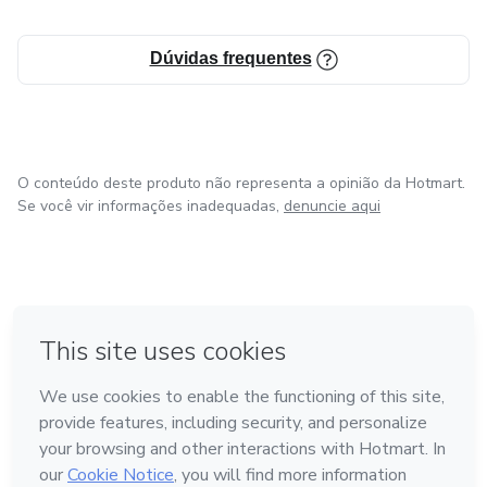
Dúvidas frequentes
O conteúdo deste produto não representa a opinião da Hotmart.
Se você vir informações inadequadas,
denuncie aqui
em Bogotá
em Amsterdam
em Madrid
na Cidade do México
Feito com
❤
em Belo Horizonte