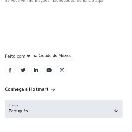
Se você vir informações inadequadas,
denuncie aqui
em Bogotá
em Amsterdam
em Madrid
na Cidade do México
Feito com
❤
em Belo Horizonte
Conheça a Hotmart
Idioma
Português