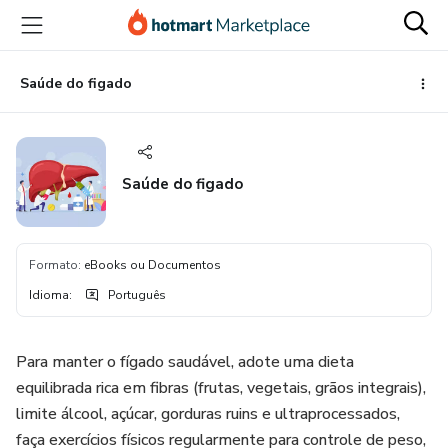
Ir
Ir
Ir
para
para
para
o
o
o
conteúdo
pagamento
rodapé
Saúde do figado
principal
Saúde do figado
Formato
:
eBooks ou Documentos
Idioma
:
Português
Para manter o fígado saudável, adote uma dieta
equilibrada rica em fibras (frutas, vegetais, grãos integrais),
limite álcool, açúcar, gorduras ruins e ultraprocessados,
faça exercícios físicos regularmente para controle de peso,