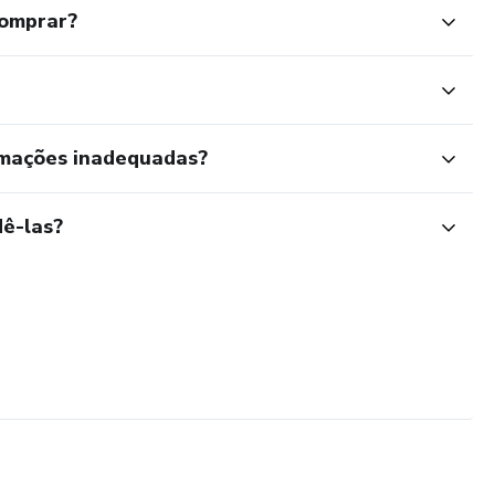
comprar?
rmações inadequadas?
ê-las?