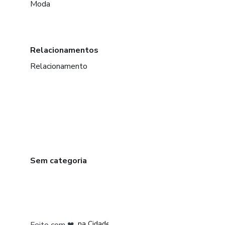
Moda
Relacionamentos
Relacionamento
Sem categoria
em Bogotá
em Amsterdam
em Madrid
na Cidade do México