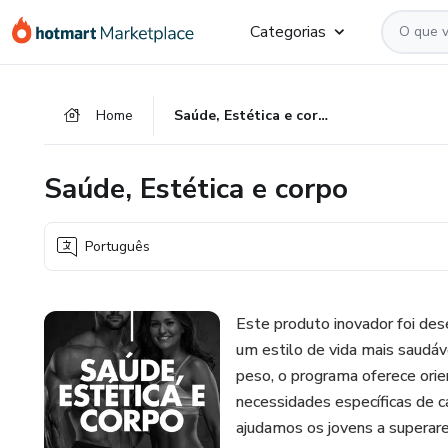
Ir
Ir
Ir
Categorias
para
para
para
o
o
o
conteúdo
pagamento
rodapé
Home
Saúde, Estética e corpo
principal
Saúde, Estética e corpo
Português
Este produto inovador foi des
um estilo de vida mais saudáv
peso, o programa oferece orie
necessidades específicas de 
ajudamos os jovens a superar