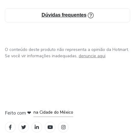
Dúvidas frequentes
O conteúdo deste produto não representa a opinião da Hotmart.
Se você vir informações inadequadas,
denuncie aqui
em Bogotá
em Amsterdam
em Madrid
na Cidade do México
Feito com
❤
em Belo Horizonte