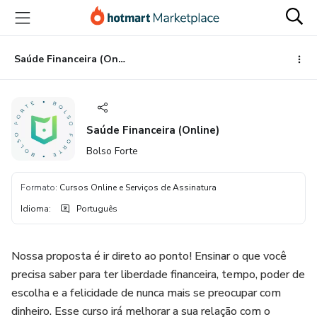
Ir
Ir
Ir
para
para
para
o
o
o
conteúdo
pagamento
rodapé
Saúde Financeira (Online)
principal
Saúde Financeira (Online)
Bolso Forte
Formato
:
Cursos Online e Serviços de Assinatura
Idioma
:
Português
Nossa proposta é ir direto ao ponto! Ensinar o que você
precisa saber para ter liberdade financeira, tempo, poder de
escolha e a felicidade de nunca mais se preocupar com
dinheiro. Esse curso irá melhorar a sua relação com o