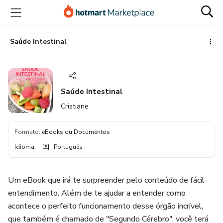
Ir
Ir
Ir
para
para
para
o
o
o
conteúdo
pagamento
rodapé
Saúde Intestinal
principal
Saúde Intestinal
Cristiane
Formato
:
eBooks ou Documentos
Idioma
:
Português
Um eBook que irá te surpreender pelo conteúdo de fácil
entendimento. Além de te ajudar a entender como
acontece o perfeito funcionamento desse órgão incrível,
que também é chamado de "Segundo Cérebro", você terá