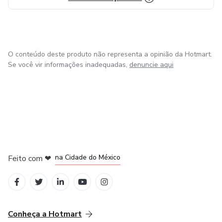
O conteúdo deste produto não representa a opinião da Hotmart.
Se você vir informações inadequadas,
denuncie aqui
em Bogotá
em Amsterdam
em Madrid
na Cidade do México
Feito com
❤
em Belo Horizonte
Conheça a Hotmart