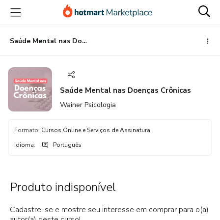
Ir
Ir
Ir
para
para
para
o
o
o
conteúdo
pagamento
rodapé
Saúde Mental nas Doenças Crônicas
principal
Saúde Mental nas Doenças Crônicas
Wainer Psicologia
Formato
:
Cursos Online e Serviços de Assinatura
Idioma
:
Português
Produto indisponível
Cadastre-se e mostre seu interesse em comprar para o(a)
autor(a) deste curso!