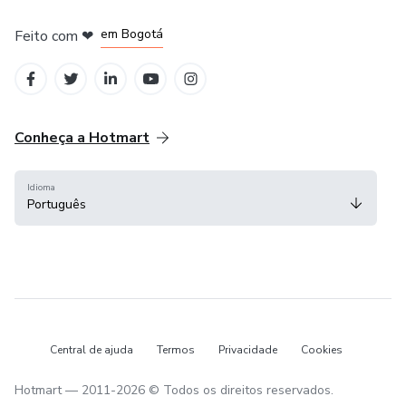
em Amsterdam
em Madrid
em Bogotá
Feito com
❤
em Belo Horizonte
na Cidade do México
Conheça a Hotmart
Idioma
Português
Central de ajuda
Termos
Privacidade
Cookies
Hotmart — 2011-2026 © Todos os direitos reservados.