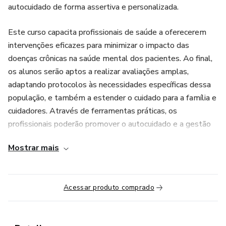
autocuidado de forma assertiva e personalizada.
Este curso capacita profissionais de saúde a oferecerem
intervenções eficazes para minimizar o impacto das
doenças crônicas na saúde mental dos pacientes. Ao final,
os alunos serão aptos a realizar avaliações amplas,
adaptando protocolos às necessidades específicas dessa
população, e também a estender o cuidado para a família e
cuidadores. Através de ferramentas práticas, os
profissionais poderão promover o autocuidado e a gestão
emocional dos pacientes, otimizando o tratamento e a
Mostrar mais
qualidade de vida.
Acessar produto comprado