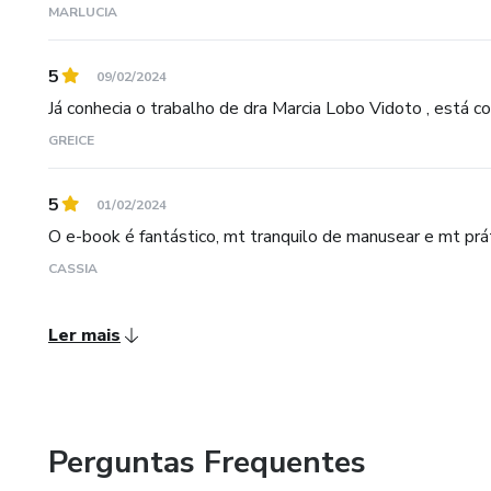
MARLUCIA
5
09/02/2024
Já conhecia o trabalho de dra Marcia Lobo Vidoto , está 
GREICE
5
01/02/2024
O e-book é fantástico, mt tranquilo de manusear e mt prá
CASSIA
Ler mais
Perguntas Frequentes