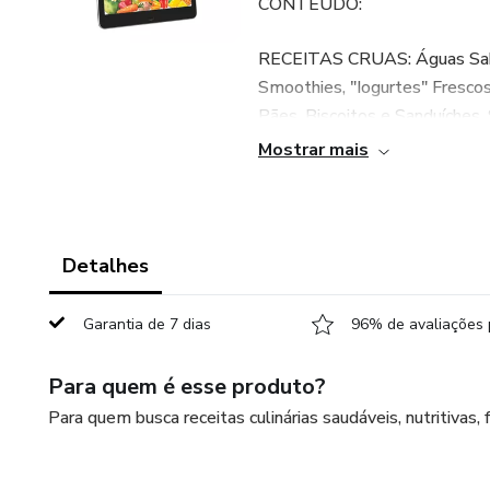
CONTEÚDO:
RECEITAS CRUAS: Águas Sabor
Smoothies, "Iogurtes" Frescos
Pães, Biscoitos e Sanduíches
Mostrar mais
RECEITAS TRADICIONAIS: "Lei
Pães e Biscoitos, Pizzas, Sal
CAPÍTULOS ADICIONAIS: Germ
Detalhes
Lugar de Cardápios, Orquestra
Garantia de 7 dias
96% de avaliações 
Para quem é esse produto?
Para quem busca receitas culinárias saudáveis, nutritivas, 