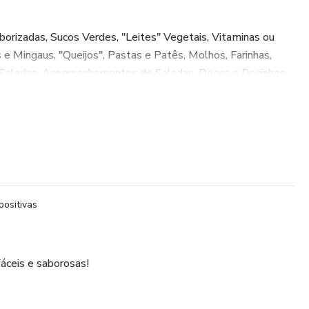
izadas, Sucos Verdes, "Leites" Vegetais, Vitaminas ou
 e Mingaus, "Queijos", Pastas e Patês, Molhos, Farinhas,
, Saladas, Acompanhamentos de Saladas, Doces e Docinhos.
tes" Vegetais & Cia, "Queijos" e Patês, Molhos Cremosos,
adas, Assados e Cozidos, Sopas, Doces e Docinhos.
inação e Cultivo de Brotos, PANC, Mas, Por que Não?, Em
 da Saúde.
positivas
fáceis e saborosas!