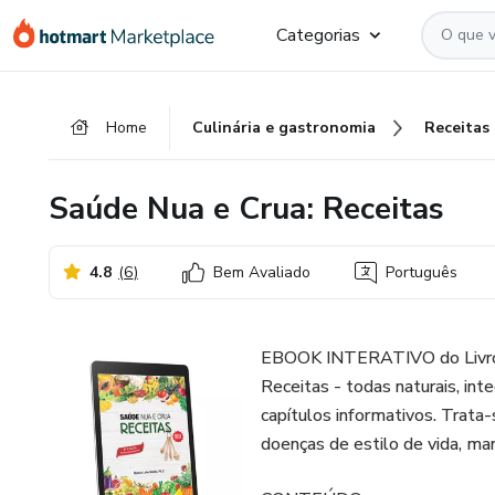
Ir
Ir
Ir
Categorias
para
para
para
o
o
o
conteúdo
pagamento
rodapé
Home
Culinária e gastronomia
Receitas
principal
Saúde Nua e Crua: Receitas
4.8
(
6
)
Bem Avaliado
Português
EBOOK INTERATIVO do Livro B
Receitas - todas naturais, int
capítulos informativos. Trata-
doenças de estilo de vida, man