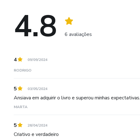
4.8
6 avaliações
4
09/09/2024
RODRIGO
5
03/05/2024
Ansiava em adquirir o livro e superou minhas expectativa
MARTA
5
26/04/2024
Criativo e verdadeiro