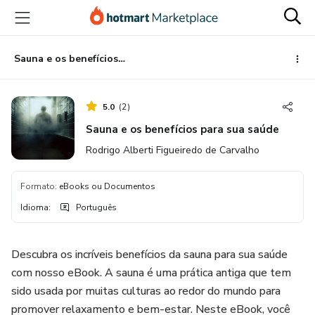
Ir
Ir
Ir
para
para
para
o
o
o
conteúdo
pagamento
rodapé
Sauna e os benefícios para sua saúde
principal
5.0
(
2
)
Sauna e os benefícios para sua saúde
Rodrigo Alberti Figueiredo de Carvalho
Formato
:
eBooks ou Documentos
Idioma
:
Português
Descubra os incríveis benefícios da sauna para sua saúde
com nosso eBook. A sauna é uma prática antiga que tem
sido usada por muitas culturas ao redor do mundo para
promover relaxamento e bem-estar. Neste eBook, você