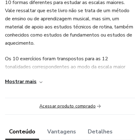
10 formas diferentes para estudar as escalas maiores.
Vale ressaltar que este livro não se trata de um método
de ensino ou de aprendizagem musical, mas sim, um
material de apoio aos estudos técnicos de rotina, também
conhecidos como estudos de fundamentos ou estudos de
aquecimento.
Os 10 exercícios foram transpostos para as 12
tonalidades correspondentes ao modo da escala maior
(modo jônio) e cada exercício possui um play along
Mostrar mais
específico para que tanto o estudante como o professor
possam tocar acompanhados com esse recurso sonoro.
Acessar produto comprado
Conteúdo
Vantagens
Detalhes