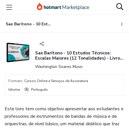
Ir
Ir
Ir
para
para
para
o
o
o
conteúdo
pagamento
rodapé
Sax Barítono - 10 Estudos Técnicos: Escalas Maiores (12 Tonalidades) - Livro Digital + 240 Play Alongs
principal
Sax Barítono - 10 Estudos Técnicos:
Escalas Maiores (12 Tonalidades) - Livro
Digital + 240 Play Alongs
Washington Soares Music
Formato
:
Cursos Online e Serviços de Assinatura
Idioma
:
Português
Este livro tem como objetivo apresentar aos estudantes e
professores de instrumentos de bandas de música e de
orquestras, de nível básico, um material didático que traz