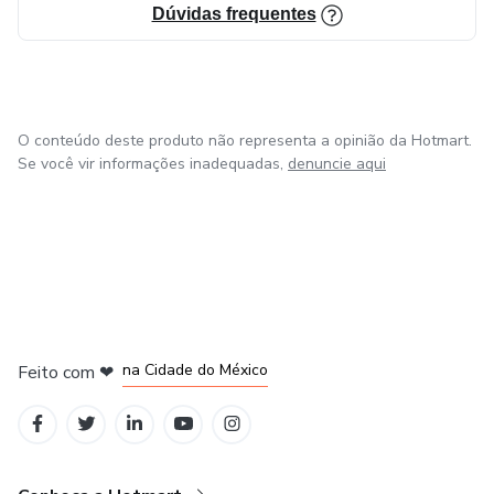
Dúvidas frequentes
O conteúdo deste produto não representa a opinião da Hotmart.
Se você vir informações inadequadas,
denuncie aqui
em Bogotá
em Amsterdam
em Madrid
na Cidade do México
Feito com
❤
em Belo Horizonte