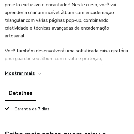
projeto exclusivo e encantador! Neste curso, você vai
aprender a criar um incrível álbum com encadernação
triangular com várias páginas pop-up, combinando
criatividade e técnicas avançadas da encadernação
artesanal.
Você também desenvolverá uma sofisticada caixa giratória
para guardar seu álbum com estilo e proteção,
proporcionando um toque especial e dinâmico à
Mostrar mais
apresentação do seu projeto.
O que você vai aprender:
Detalhes
• Técnicas de encadernação triangular: estrutura e
Garantia de 7 dias
montagem.
• Criação de páginas pop-up criativas e interativas.