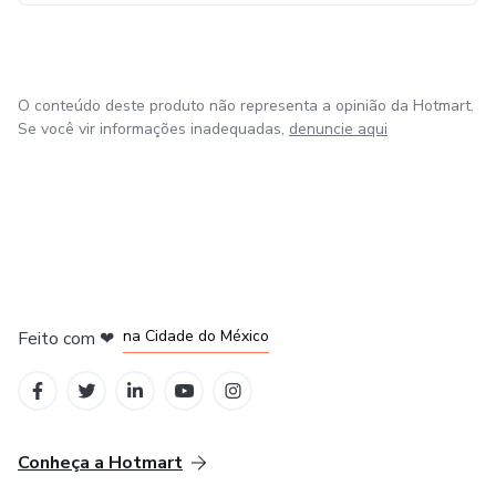
desafios (nos grupos dos cursos pagos).
O conteúdo deste produto não representa a opinião da Hotmart.
Se você vir informações inadequadas,
denuncie aqui
em Bogotá
em Amsterdam
em Madrid
na Cidade do México
Feito com
❤
em Belo Horizonte
Conheça a Hotmart