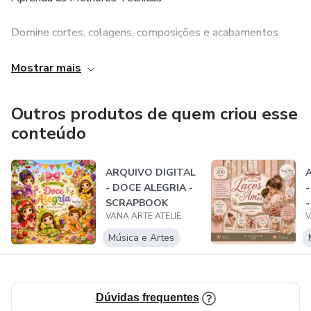
Domine cortes, colagens, composições e acabamentos
para peças profissionais.
Mostrar mais
Diversas aulas gratuitas - Explore nossos tutoriais e dicas
valiosas no YouTube sem gastar nada.
Outros produtos de quem criou esse
conteúdo
Potencial de Renda Extra
Comunidade Exclusiva
ARQUIVO DIGITAL
- DOCE ALEGRIA -
SCRAPBOOK
Troque ideias, tire dúvidas e inspire-se em nosso grupo
VANA ARTE ATELIE
V
privado de alunas.
Música e Artes
Acesso Direto à Vana
Conte com meu suporte pessoal para te ajudar nos
Dúvidas frequentes