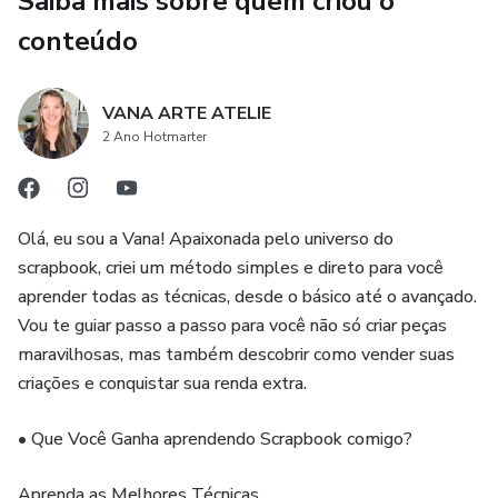
Saiba mais sobre quem criou o
• Elaboração de uma caixa giratória elegante e funcional.
conteúdo
• Acabamentos personalizados para valorizar seu trabalho
artesanal.
VANA ARTE ATELIE
2 Ano Hotmarter
Este curso é perfeito para quem ama scrapbooking e
deseja explorar novas técnicas, criando um projeto único e
surpreendente. Venha transformar papel em arte e
Olá, eu sou a Vana! Apaixonada pelo universo do
encantar com suas criações!
scrapbook, criei um método simples e direto para você
aprender todas as técnicas, desde o básico até o avançado.
Garanta sua vaga e eleve seu scrapbook a outro nível!
Vou te guiar passo a passo para você não só criar peças
maravilhosas, mas também descobrir como vender suas
criações e conquistar sua renda extra.
• Que Você Ganha aprendendo Scrapbook comigo?
Aprenda as Melhores Técnicas