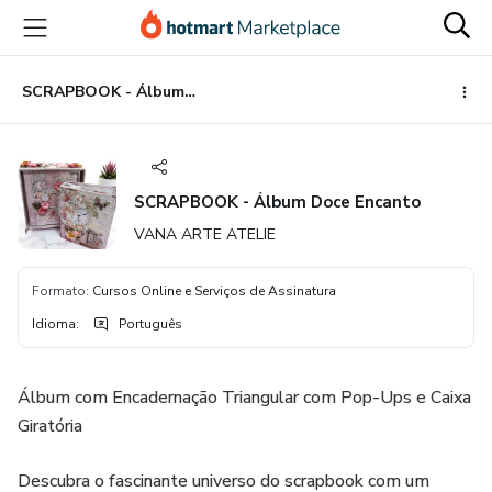
Ir
Ir
Ir
para
para
para
o
o
o
conteúdo
pagamento
rodapé
SCRAPBOOK - Álbum Doce Encanto
principal
SCRAPBOOK - Álbum Doce Encanto
VANA ARTE ATELIE
Formato
:
Cursos Online e Serviços de Assinatura
Idioma
:
Português
Álbum com Encadernação Triangular com Pop-Ups e Caixa
Giratória
Descubra o fascinante universo do scrapbook com um