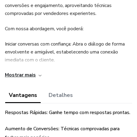
conversões e engajamento, aproveitando técnicas
comprovadas por vendedores experientes.
Com nossa abordagem, você poderá:
Iniciar conversas com confiança: Abra o diálogo de forma
envolvente e amigável, estabelecendo uma conexão
imediata com o cliente.
Mostrar mais
Respostas rápidas e eficazes: Tenha à mão respostas
profissionais e persuasivas para as perguntas mais comuns,
superando objeções e acelerando o processo de decisão.
Vantagens
Detalhes
Follow-ups estratégicos: Mantenha o cliente interessado
Respostas Rápidas: Ganhe tempo com respostas prontas.
e engajado com mensagens de acompanhamento
oportunas e relevantes.
Aumento de Conversões: Técnicas comprovadas para