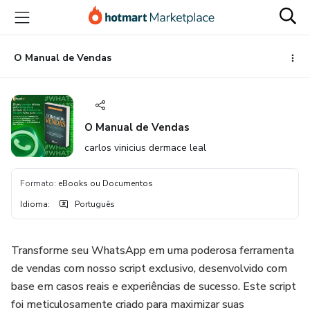
Ir
Ir
Ir
para
para
para
o
o
o
conteúdo
pagamento
rodapé
O Manual de Vendas
principal
O Manual de Vendas
carlos vinicius dermace leal
Formato
:
eBooks ou Documentos
Idioma
:
Português
Transforme seu WhatsApp em uma poderosa ferramenta
de vendas com nosso script exclusivo, desenvolvido com
base em casos reais e experiências de sucesso. Este script
foi meticulosamente criado para maximizar suas