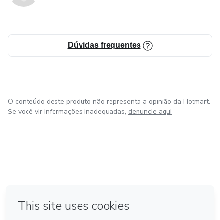
Dúvidas frequentes
O conteúdo deste produto não representa a opinião da Hotmart.
Se você vir informações inadequadas,
denuncie aqui
em Bogotá
em Amsterdam
em Madrid
na Cidade do México
Feito com
❤
em Belo Horizonte