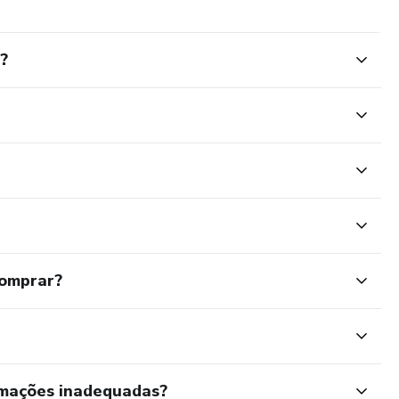
?
comprar?
rmações inadequadas?