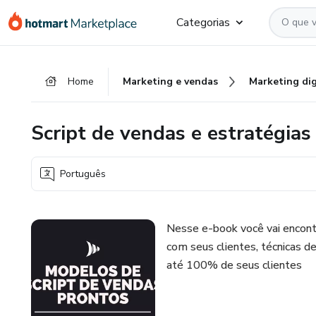
Ir
Ir
Ir
Categorias
para
para
para
o
o
o
conteúdo
pagamento
rodapé
Home
Marketing e vendas
Marketing dig
principal
Script de vendas e estratégias
Português
Nesse e-book você vai encontr
com seus clientes, técnicas de
até 100% de seus clientes