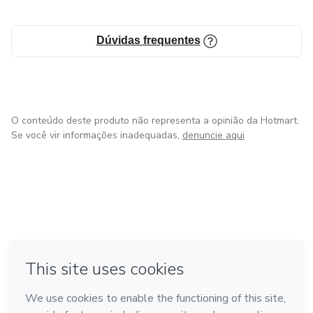
Dúvidas frequentes
O conteúdo deste produto não representa a opinião da Hotmart.
Se você vir informações inadequadas,
denuncie aqui
em Bogotá
em Amsterdam
em Madrid
na Cidade do México
Feito com
❤
em Belo Horizonte