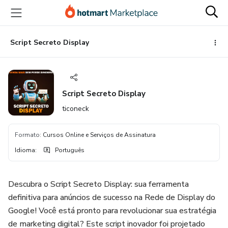
Ir
Ir
Ir
para
para
para
o
o
o
conteúdo
pagamento
rodapé
Script Secreto Display
principal
Script Secreto Display
ticoneck
Formato
:
Cursos Online e Serviços de Assinatura
Idioma
:
Português
Descubra o Script Secreto Display: sua ferramenta
definitiva para anúncios de sucesso na Rede de Display do
Google! Você está pronto para revolucionar sua estratégia
de marketing digital? Este script inovador foi projetado