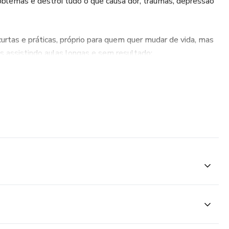
problemas e destrói tudo o que causa dor, traumas, depressão
rtas e práticas, próprio para quem quer mudar de vida, mas
s assistindo aulas longas e sem resultado;
apeutas internacionais. Técnicas que já curaram milhares de
 crenças que trouxe tantos problemas ao longo do tempo, o
rópria vida e iniciará a construção de uma nova jornada, sendo o
ia história.
 baseado nos conhecimentos da neurociência e terapia