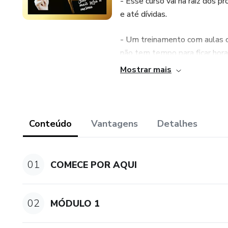
- Esse curso vai na raiz dos 
e até dívidas.
- Um treinamento com aulas cu
não tem tempo para ficar hora
Mostrar mais
- Traz técnicas usadas por ter
pessoas pelo mundo.
- Após desconstruir todas as
Conteúdo
Vantagens
Detalhes
aluno irá criar um projeto da p
piloto ou protagonista da própr
01
COMECE POR AQUI
- Trata-se de um treinamento
sistêmica.
02
MÓDULO 1