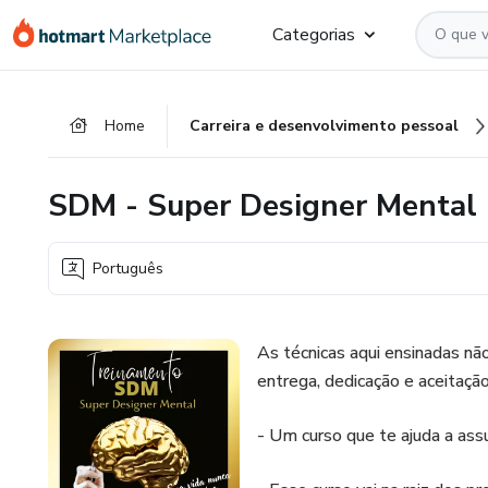
Ir
Ir
Ir
Categorias
para
para
para
o
o
o
conteúdo
pagamento
rodapé
Home
Carreira e desenvolvimento pessoal
principal
SDM - Super Designer Mental
Português
As técnicas aqui ensinadas nã
entrega, dedicação e aceitação
- Um curso que te ajuda a ass