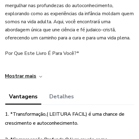
mergulhar nas profundezas do autoconhecimento,
explorando como as experiências da infância moldam quem
somos na vida adulta. Aqui, você encontrará uma
abordagem única que une ciência e fé judaico-cristã,
oferecendo um caminho para a cura e para uma vida plena.
Por Que Este Livro É Para Você?*
1. *Compreensão Profunda*: Você já se perguntou por que
Mostrar mais
certos padrões se repetem em sua vida? Suzilane
desvenda os mistérios que cercam as feridas emocionais,
mostrando como elas impactam nossas escolhas e
Vantagens
Detalhes
relacionamentos.
1. *Transformação,( LEITURA FACIL) é uma chance de
2. *Histórias Inspiradoras*: Através de estudos de caso
crescimento e autoconhecimento.
reais, você verá como outras pessoas enfrentaram suas
dores e transformaram suas vidas. Essas histórias não são