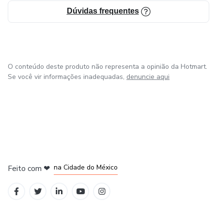
Dúvidas frequentes
O conteúdo deste produto não representa a opinião da Hotmart.
Se você vir informações inadequadas,
denuncie aqui
em Bogotá
em Amsterdam
em Madrid
na Cidade do México
Feito com
❤
em Belo Horizonte