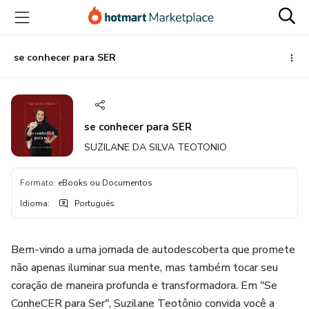
Ir
Ir
Ir
para
para
para
o
o
o
conteúdo
pagamento
rodapé
se conhecer para SER
principal
se conhecer para SER
SUZILANE DA SILVA TEOTONIO
Formato
:
eBooks ou Documentos
Idioma
:
Português
Bem-vindo a uma jornada de autodescoberta que promete
não apenas iluminar sua mente, mas também tocar seu
coração de maneira profunda e transformadora. Em "Se
ConheCER para Ser", Suzilane Teotônio convida você a