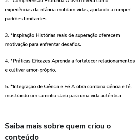
2. *Compreensão Profunda O livro revela como
apenas relatos, mas testemunhos de resiliência e
experiências da infância moldam vidas, ajudando a romper
superação.
padrões limitantes.
3. *Práticas Transformadoras*: A cada capítulo, você
encontrará ferramentas práticas e reflexões que o ajudarão
3. *Inspiração Histórias reais de superação oferecem
a aplicar os ensinamentos em sua própria vida. Prepare-se
motivação para enfrentar desafios.
para exercícios que promovem a gratidão, o perdão e a
redescoberta do amor-próprio.
4. *Práticas Eficazes Aprenda a fortalecer relacionamentos
e cultivar amor-próprio.
4. *Fortalecimento dos Relacionamentos*: Entenda as
dinâmicas entre homens e mulheres, como atender às
5. *Integração de Ciência e Fé A obra combina ciência e fé,
necessidades emocionais de cada um e como construir uma
mostrando um caminho claro para uma vida autêntica
comunicação saudável e respeitosa. Este livro oferece
insights valiosos que podem transformar seu casamento e
fortalecer suas relações familiares.
Saiba mais sobre quem criou o
5. *Espiritualidade no Centro*: A conexão com Deus é
conteúdo
fundamental. A obra nos lembra que a verdadeira