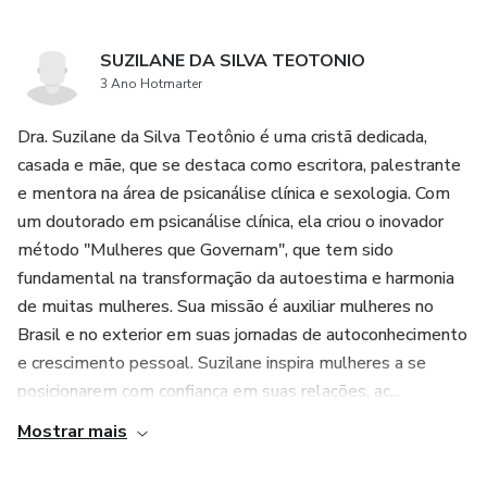
transformação vem do entendimento de que somos
amados e valorizados por um Criador que deseja o melhor
SUZILANE DA SILVA TEOTONIO
para nós.
3 Ano Hotmarter
*O Que Você Pode Esperar?*
Dra. Suzilane da Silva Teotônio é uma cristã dedicada,
casada e mãe, que se destaca como escritora, palestrante
- *Reflexões que Inspiram*: Prepare-se para uma leitura
e mentora na área de psicanálise clínica e sexologia. Com
que provoca reflexão e autoconhecimento, desafiando-o a
um doutorado em psicanálise clínica, ela criou o inovador
olhar para dentro e a se reconectar com sua essência.
método "Mulheres que Governam", que tem sido
Aprenda a transformardorres em poder e a romper com
fundamental na transformação da autoestima e harmonia
padrões
de muitas mulheres. Sua missão é auxiliar mulheres no
Brasil e no exterior em suas jornadas de autoconhecimento
e crescimento pessoal. Suzilane inspira mulheres a se
posicionarem com confiança em suas relações, ac...
Mostrar mais