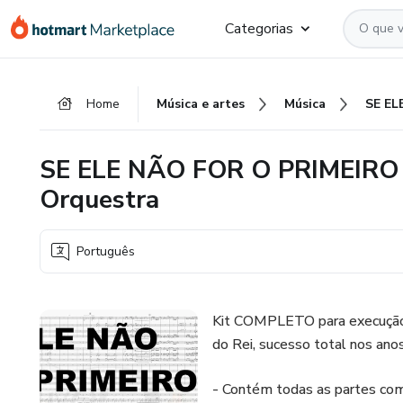
Ir
Ir
Ir
Categorias
para
para
para
o
o
o
conteúdo
pagamento
rodapé
Home
Música e artes
Música
principal
SE ELE NÃO FOR O PRIMEIRO - 
Orquestra
Português
Kit COMPLETO para execução 
do Rei, sucesso total nos ano
- Contém todas as partes co