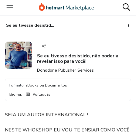
Ir
Ir
Ir
para
para
para
o
o
o
conteúdo
pagamento
rodapé
Se eu tivesse desistido, não poderia revelar isso para você!
principal
Se eu tivesse desistido, não poderia
revelar isso para você!
Donodone Publisher Services
Formato
:
eBooks ou Documentos
Idioma
:
Português
SEJA UM AUTOR INTERNACIONAL.!
NESTE WHOKSHOP EU VOU TE ENSIAR COMO VOCÊ