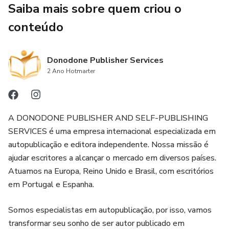
Saiba mais sobre quem criou o
 É para quem tem um desejo verdadeiro de vencer e
conteúdo
acredita que pode prosperar financeiramente.
 É para quem entende que livros são uma poderosa fonte
Donodone Publisher Services
de autoridade e geração de renda.
2 Ano Hotmarter
 É para quem sabe que um livro vai muito além de um
produto — ele gera valor, cria infoprodutos, cursos,
A DONODONE PUBLISHER AND SELF-PUBLISHING
mentorias, palestras e transborda conhecimento para
SERVICES é uma empresa internacional especializada em
quem busca transformação.
autopublicação e editora independente. Nossa missão é
ajudar escritores a alcançar o mercado em diversos países.
**Portanto, se você não tem interesse em explorar novos
Atuamos na Europa, Reino Unido e Brasil, com escritórios
mercados e faturar em moedas fortes como euro, dólar ou
em Portugal e Espanha.
libra… então este workshop definitivamente não é para
você. Mas, se você tem esse desejo, ele foi feito
Somos especialistas em autopublicação, por isso, vamos
exatamente pra você.
transformar seu sonho de ser autor publicado em