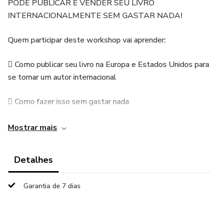
PODE PUBLICAR E VENDER SEU LIVRO
INTERNACIONALMENTE SEM GASTAR NADA!
Quem participar deste workshop vai aprender:
 Como publicar seu livro na Europa e Estados Unidos para
se tornar um autor internacional
 Como fazer isso sem gastar nada
 Vai aprender a vender para mercado forte como euros,
Mostrar mais
libras ou dólares
Detalhes
 Faturar 6X
Garantia de 7 dias
Este workshop NÃO é para PESSOAS
DESACREDITADAS, PRESAS a CRENÇAS LIMITANTES
e SEM DESEJO DE PROSPERAR.