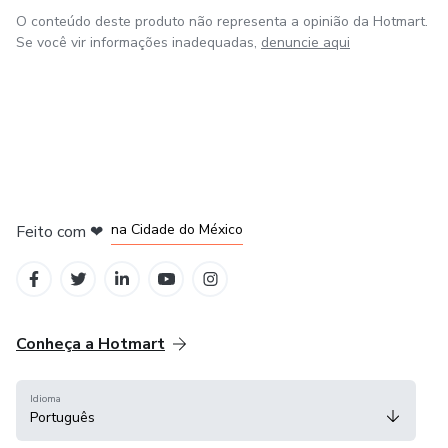
O conteúdo deste produto não representa a opinião da Hotmart.
Se você vir informações inadequadas,
denuncie aqui
em Bogotá
em Amsterdam
em Madrid
na Cidade do México
Feito com
❤
em Belo Horizonte
Conheça a Hotmart
Idioma
Português