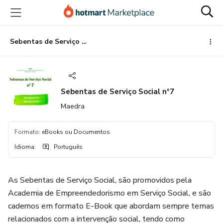
Ir
Ir
Ir
para
para
para
o
o
o
conteúdo
pagamento
rodapé
Sebentas de Serviço Social nº7
principal
Sebentas de Serviço Social nº7
Maedra
Formato
:
eBooks ou Documentos
Idioma
:
Português
As Sebentas de Serviço Social, são promovidos pela
Academia de Empreendedorismo em Serviço Social, e são
cadernos em formato E-Book que abordam sempre temas
relacionados com a intervenção social, tendo como