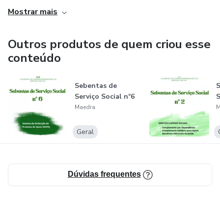
Mostrar mais
Na Escola de Teatro Ágon Trabalhamos o Teatro
enquanto ferramenta terapêutica, para construir e (re)
construir memórias, trabalhar a empatia, aprendendo a
Outros produtos de quem criou esse
colocar-se no lugar do Outro, através da construção de
conteúdo
personagens, tomando uma maior consciência do Eu e do
Outro.
Sebentas de
S
Serviço Social nº6
S
Maedra
M
Geral
Dúvidas frequentes