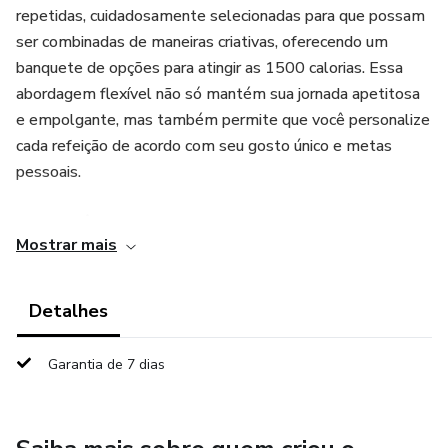
repetidas, cuidadosamente selecionadas para que possam
ser combinadas de maneiras criativas, oferecendo um
banquete de opções para atingir as 1500 calorias. Essa
abordagem flexível não só mantém sua jornada apetitosa
e empolgante, mas também permite que você personalize
cada refeição de acordo com seu gosto único e metas
pessoais.
📖 Se você busca uma maneira realista e duradoura de
Mostrar mais
secar a barriga, este livro é o parceiro ideal. Deixe-se guiar
por suas páginas repletas de sabedoria nutricional, dicas
práticas e inspiração. Comece hoje mesmo a jornada em
Detalhes
direção a uma barriga mais enxuta e uma vida plena de
saúde e equilíbrio. Seu corpo e mente agradecerão por
Garantia de 7 dias
essa transformação.