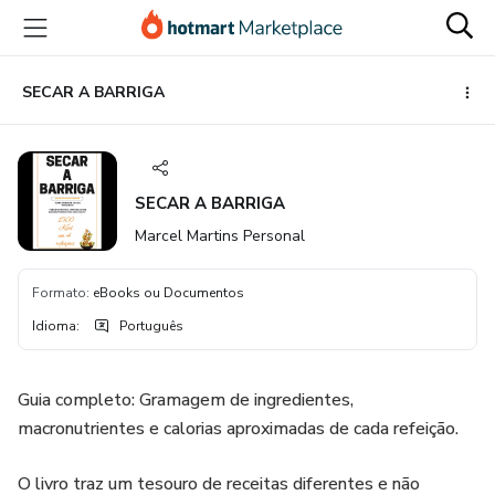
Ir
Ir
Ir
para
para
para
o
o
o
conteúdo
pagamento
rodapé
SECAR A BARRIGA
principal
SECAR A BARRIGA
Marcel Martins Personal
Formato
:
eBooks ou Documentos
Idioma
:
Português
Guia completo: Gramagem de ingredientes,
macronutrientes e calorias aproximadas de cada refeição.
O livro traz um tesouro de receitas diferentes e não