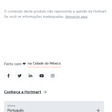
O conteúdo deste produto não representa a opinião da Hotmart.
Se você vir informações inadequadas,
denuncie aqui
em Bogotá
em Amsterdam
em Madrid
na Cidade do México
Feito com
❤
em Belo Horizonte
Conheça a Hotmart
Idioma
Português