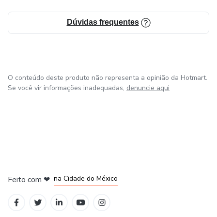
Garanta agora o seu acesso e transforme sua rotina
Dúvidas frequentes
profissional.
O conteúdo deste produto não representa a opinião da Hotmart.
Se você vir informações inadequadas,
denuncie aqui
em Bogotá
em Amsterdam
em Madrid
na Cidade do México
Feito com
❤
em Belo Horizonte