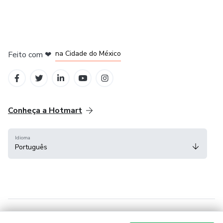
em Bogotá
em Amsterdam
em Madrid
na Cidade do México
Feito com
❤
em Belo Horizonte
Conheça a Hotmart
Idioma
Português