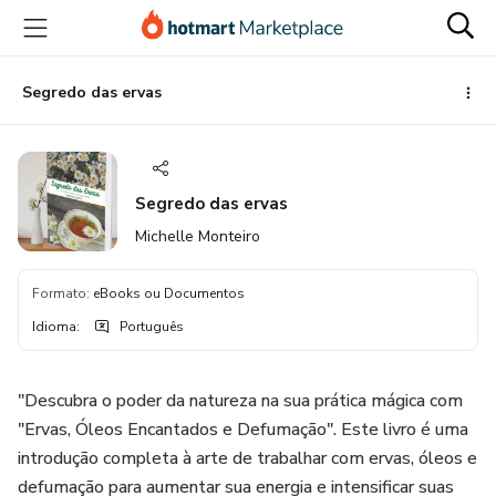
Ir
Ir
Ir
para
para
para
o
o
o
conteúdo
pagamento
rodapé
Segredo das ervas
principal
Segredo das ervas
Michelle Monteiro
Formato
:
eBooks ou Documentos
Idioma
:
Português
"Descubra o poder da natureza na sua prática mágica com
"Ervas, Óleos Encantados e Defumação". Este livro é uma
introdução completa à arte de trabalhar com ervas, óleos e
defumação para aumentar sua energia e intensificar suas