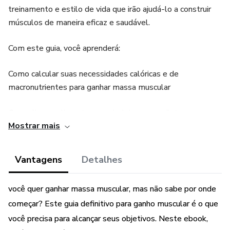
treinamento e estilo de vida que irão ajudá-lo a construir
músculos de maneira eficaz e saudável.
Com este guia, você aprenderá:
Como calcular suas necessidades calóricas e de
macronutrientes para ganhar massa muscular
Os melhores alimentos para incluir em sua dieta para
Mostrar mais
construir músculos
Como estruturar um plano de treinamento eficaz para
Vantagens
Detalhes
ganho muscular
você quer ganhar massa muscular, mas não sabe por onde
Os exercícios mais eficazes para cada grupo muscular
começar? Este guia definitivo para ganho muscular é o que
Como otimizar seu sono e reduzir o estresse para
você precisa para alcançar seus objetivos. Neste ebook,