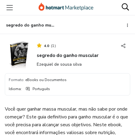
Ir
Ir
Ir
para
para
para
o
o
o
conteúdo
pagamento
rodapé
segredo do ganho muscular
principal
4.0
(
1
)
segredo do ganho muscular
Ezequiel de sousa silva
Formato
:
eBooks ou Documentos
Idioma
:
Português
Você quer ganhar massa muscular, mas não sabe por onde
começar? Este guia definitivo para ganho muscular é o que
você precisa para alcançar seus objetivos. Neste ebook,
você encontrará informações valiosas sobre nutrição,