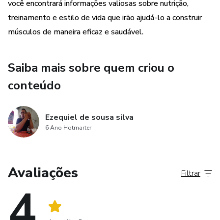
promover o crescimento muscular
você encontrará informações valiosas sobre nutrição,
treinamento e estilo de vida que irão ajudá-lo a construir
E muito mais!
músculos de maneira eficaz e saudável.
Com informações baseadas em evidências científicas e
dicas práticas, este guia definitivo para ganho muscular é o
Saiba mais sobre quem criou o
seu bilhete para construir um corpo forte e saudável. Não
conteúdo
perca mais tempo e comece a trabalhar em seus objetivos
de ganho muscular agora mesmo!
Ezequiel de sousa silva
6 Ano Hotmarter
Avaliações
Filtrar
4