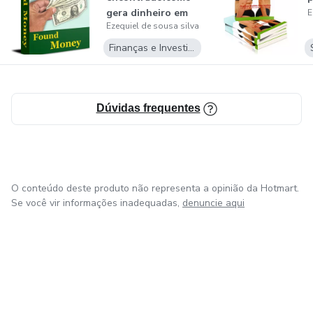
gera dinheiro em
E
Ezequiel de sousa silva
caso de
emergência...
Finanças e Investimentos
Dúvidas frequentes
O conteúdo deste produto não representa a opinião da Hotmart.
Se você vir informações inadequadas,
denuncie aqui