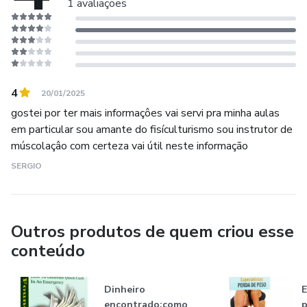
1 avaliações
4
20/01/2025
gostei por ter mais informaçôes vai servi pra minha aulas
em particular sou amante do fisículturismo sou instrutor de
múscolaçâo com certeza vai útil neste informação
SERGIO
Outros produtos de quem criou esse
conteúdo
Dinheiro
E
encontrado:como
p