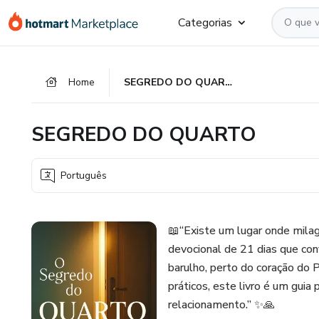
Ir
Ir
Ir
Categorias
para
para
para
o
o
o
conteúdo
pagamento
rodapé
Home
SEGREDO DO QUARTO
principal
SEGREDO DO QUARTO
Português
📖“Existe um lugar onde mila
devocional de 21 dias que con
barulho, perto do coração do 
práticos, este livro é um guia
relacionamento.” ✨🙏