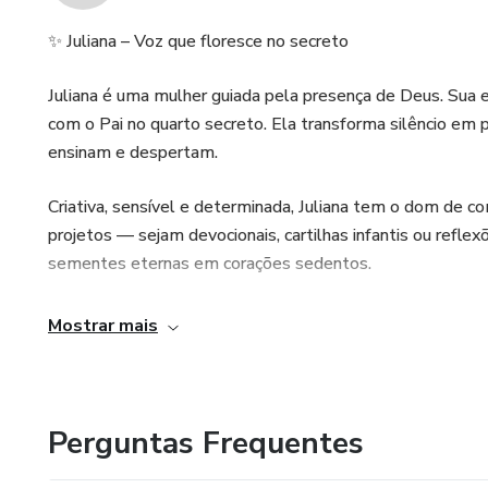
✨ Juliana – Voz que floresce no secreto
Juliana é uma mulher guiada pela presença de Deus. Sua e
com o Pai no quarto secreto. Ela transforma silêncio em 
ensinam e despertam.
Criativa, sensível e determinada, Juliana tem o dom de 
projetos — sejam devocionais, cartilhas infantis ou refle
sementes eternas em corações sedentos.
Ela acredita que cada criança pode aprender com alegria,
Mostrar mais
leitor pode encontrar Deus entre linhas simples e sincera
transformar.
Mais do que autora, ela é uma semeadora de esperança.
Perguntas Frequentes