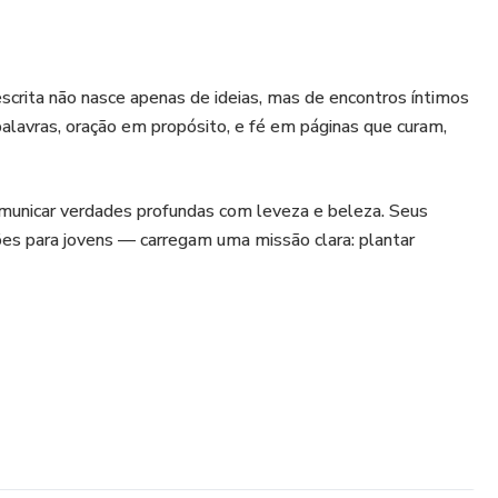
scrita não nasce apenas de ideias, mas de encontros íntimos
palavras, oração em propósito, e fé em páginas que curam,
comunicar verdades profundas com leveza e beleza. Seus
xões para jovens — carregam uma missão clara: plantar
 que cada adolescente pode descobrir seu valor, e que cada
s. Juliana não escreve para impressionar — ela escreve para