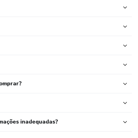
comprar?
rmações inadequadas?