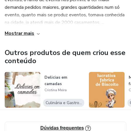
demanda pedidos maiores, grandes quantidades num só
evento, quanto mais se produz eventos, tornava conhecida
na cidade, ja atendi mais de 2000 casamentos, ...
Mostrar mais
Outros produtos de quem criou esse
conteúdo
Delicias em
M
camadas
f
Cristina Meira
C
Culinária e Gastronomia
Dúvidas frequentes