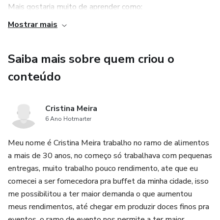
Mais gostaria muito de aprender como:
Mostrar mais
-A ganhar mais com seus trabalhos
Saiba mais sobre quem criou o
-Organizar seu negócio pra crescer mais
conteúdo
-Entrar no ramo de grandes eventos pra aumentar os
pedidos e ganhar mais
Cristina Meira
6 Ano Hotmarter
Meu nome é Cristina Meira trabalho no ramo de alimentos
a mais de 30 anos, no começo só trabalhava com pequenas
entregas, muito trabalho pouco rendimento, ate que eu
comecei a ser fornecedora pra buffet da minha cidade, isso
me possibilitou a ter maior demanda o que aumentou
meus rendimentos, até chegar em produzir doces finos pra
eventos, o ramo de evento nos permite a ter maior