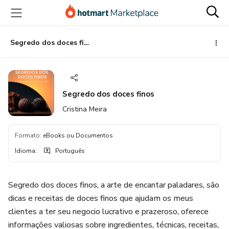
Ir
Ir
Ir
para
para
para
o
o
o
conteúdo
pagamento
rodapé
Segredo dos doces finos
principal
Segredo dos doces finos
Cristina Meira
Formato
:
eBooks ou Documentos
Idioma
:
Português
Segredo dos doces finos, a arte de encantar paladares, são
dicas e receitas de doces finos que ajudam os meus
clientes a ter seu negocio lucrativo e prazeroso, oferece
informações valiosas sobre ingredientes, técnicas, receitas,