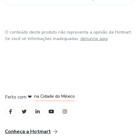
O conteúdo deste produto não representa a opinião da Hotmart.
Se você vir informações inadequadas,
denuncie aqui
em Bogotá
em Amsterdam
em Madrid
na Cidade do México
Feito com
❤
em Belo Horizonte
Conheça a Hotmart