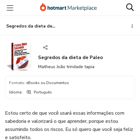
Ir
Ir
Ir
para
para
para
o
o
o
conteúdo
pagamento
rodapé
Segredos da dieta de Paleo
principal
Segredos da dieta de Paleo
Matheus João trindade tapia
Formato
:
eBooks ou Documentos
Idioma
:
Português
Estou certo de que você usará essas informações com
sabedoria e valorizará o que aprender, porque estou
assumindo todos os riscos. Eu só quero que você seja feliz
e satisfeito.