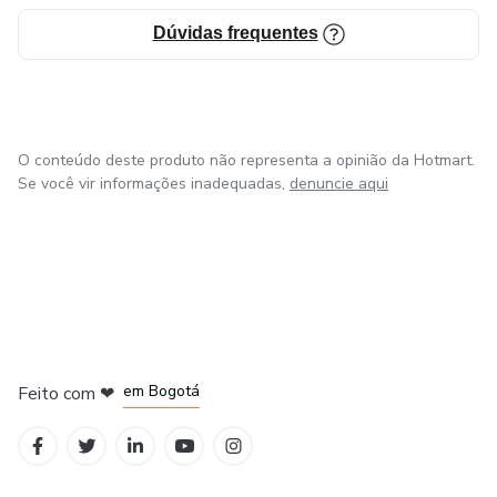
Dúvidas frequentes
O conteúdo deste produto não representa a opinião da Hotmart.
Se você vir informações inadequadas,
denuncie aqui
em Amsterdam
em Madrid
em Bogotá
Feito com
❤
em Belo Horizonte
na Cidade do México