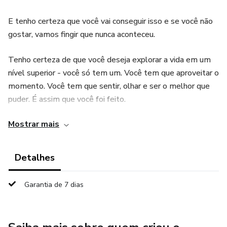
E tenho certeza que você vai conseguir isso e se você não
gostar, vamos fingir que nunca aconteceu.
Tenho certeza de que você deseja explorar a vida em um
nível superior - você só tem um. Você tem que aproveitar o
momento. Você tem que sentir, olhar e ser o melhor que
puder. É assim que você foi feito.
Mostrar mais
Bem, aqui está... aja agora e comece sua jornada para se
sentir incrível.
Detalhes
Desejando-lhe toda a sorte do mundo,
Garantia de 7 dias
Para o seu sucesso,