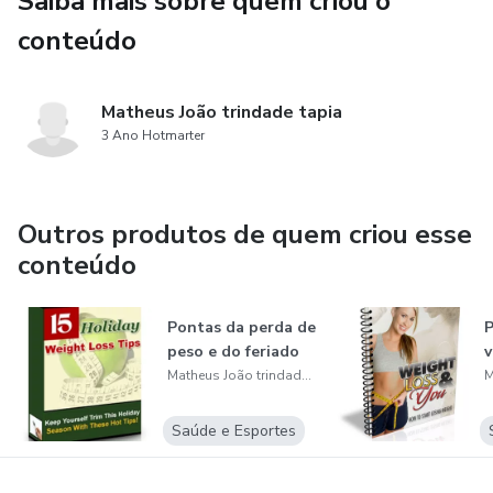
Saiba mais sobre quem criou o
conteúdo
Matheus João trindade tapia
3 Ano Hotmarter
Outros produtos de quem criou esse
conteúdo
Pontas da perda de
P
peso e do feriado
v
Matheus João trindade tapia
Saúde e Esportes