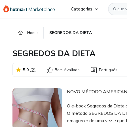
Ir
Ir
Ir
Categorias
para
para
para
o
o
o
conteúdo
pagamento
rodapé
Home
SEGREDOS DA DIETA
principal
SEGREDOS DA DIETA
5.0
(
2
)
Bem Avaliado
Português
NOVO MÉTODO AMERICANO qu
O e-book Segredos da Dieta
O método SEGREDOS DA DIETA
emagrecer de uma vez e que 