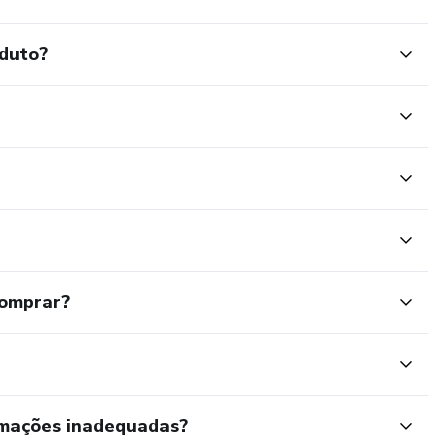
oduto?
comprar?
rmações inadequadas?