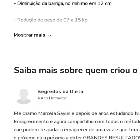
- Diminuição da barriga, no mínimo em 12 cm
Além de sugestões para você
- Redução de peso de 07 a 15 kg​
Chás Desintoxicante e Receit
metabolismo e conseqüentem
Mostrar mais
- Melhora da Glicemia
Você vai se preparar para o
- Qualidade do sono - Diminuição do ronco
Saiba mais sobre quem criou o
- Redução da inflamação e melhora do humor
- Reduz as dores nas costas
Segredos da Dieta
4 Ano Hotmarter
- Redução dos inchaços das pernas
Me chamo Marcela Sayuri e depois de anos estudando Nu
Emagrecimento e agora compartilho com todos o méto
que podem te ajudar a emagrecer de uma vez e que tem 
o próximo ou a próxima a obter GRANDES RESULTADO