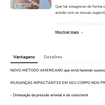
Que tal emagrecer de forma s
acordo com as nossas sugest
Diferente de outros métodos 
liberdade para que você possa 
Mostrar mais
você mesmo. Nosso conceito é
próprias receitas.
Para perder de 7KG a 15KG du
Vantagens
Detalhes
21 Dias. Para cada dia você t
suficientes que ajudam você a 
NOVO MÉTODO AMERICANO que está fazendo sucesso
Importante seguir com a quant
MUDANÇAS IMPACTANTES EM SEU CORPO NOS PR
estipulado.
- Diminuição da pressão arterial e do colesterol
Mergulhe e comece a criar a s
deste método do "Segredos d