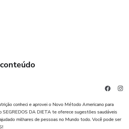
 criar sua receita, indicaremos também como complemento,
as de Sucos DETOX, que ajudam a desinchar e acelerar o
ente o processo de emagrecimento.
 SUCESSO surpreendendo a todos com o SEU NOVO EU.
 conteúdo
trição conheci e aprovei o Novo Método Americano para
do SEGREDOS DA DIETA te oferece sugestões saudáveis
ajudado milhares de pessoas no Mundo todo. Você pode ser
S!