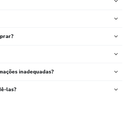
mprar?
rmações inadequadas?
ê-las?