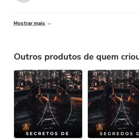
......................................................................................................................................
Mostrar mais
Outros produtos de quem crio