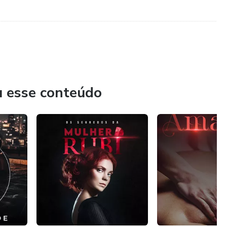
......................................................................................................................................................
u esse conteúdo