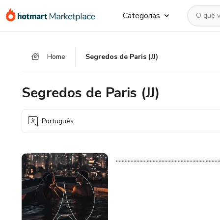
Ir
Ir
Ir
Categorias
para
para
para
o
o
o
conteúdo
pagamento
rodapé
Home
Segredos de Paris (JJ)
principal
Segredos de Paris (JJ)
Português
......................................................................