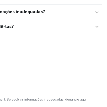
rmações inadequadas?
ê-las?
art. Se você vir informações inadequadas,
denuncie aqui