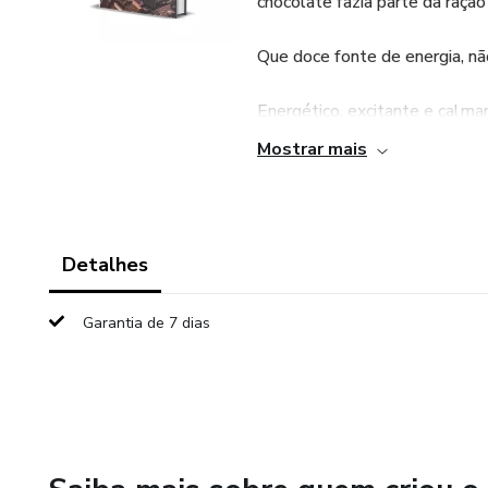
chocolate fazia parte da raçã
Que doce fonte de energia, nã
Energético, excitante e calman
Mostrar mais
sua propriedade, de uma coisa
Uma das grandes vantagens de
Detalhes
rendendo 100 % de lucro !
Garantia de 7 dias
Isso mesmo. Com chocolate nã
que endureceu na tigela... tu
possível, a cobertura de choc