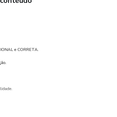
 conteúdo
dequados, e todo o processo de manipulação feito em
.
, lembre que chocolate não combina com cal
ISSIONAL e CORRETA.
ção.
lidade.
para transformar vidas para sempre.
egócio funcionar, no piloto automático 24 horas por dia