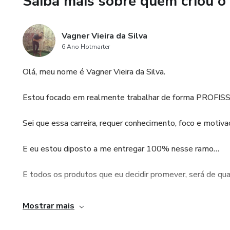
Saiba mais sobre quem criou o
resfriamento e temperagem, a
perfeitas condições de higiene
Vagner Vieira da Silva
6 Ano Hotmarter
Antes de começar o manuseio
Olá, meu nome é Vagner Vieira da Silva.
Estou focado em realmente trabalhar de forma PROF
Sei que essa carreira, requer conhecimento, foco e motiva
E eu estou diposto a me entregar 100% nesse ramo…
E todos os produtos que eu decidir promever, será de qua
Porque eu jamais divulgarei produtos, por dinheiro e sim 
Mostrar mais
Estou construindo uma ESTRUTURA ROBUSTA para o meu n