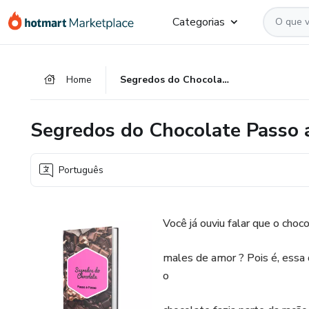
Ir
Ir
Ir
Categorias
para
para
para
o
o
o
conteúdo
pagamento
rodapé
Home
Segredos do Chocolate Passo a Passo
principal
Segredos do Chocolate Passo 
Português
Você já ouviu falar que o choc
males de amor ? Pois é, essa 
o