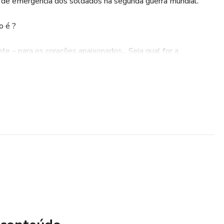
o de emergência dos soldados na segunda guerra mundial.
o é ?
te – para os corações apaixonados... Seja qual for a
 (quase) todo mundo concorda : ele é muuuuuuito gostoso !
 modelar chocolate é que ele é 100 % aproveitável,
o há perdas. Um ovo imperfeito, rebarbas, raspas, o
do pode ser derretido novamente, mas para que isso seja
olate deve ser de excelente qualidade, o derretimento,