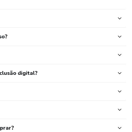
so?
clusão digital?
mprar?