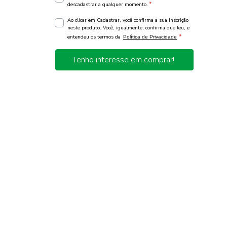
*
descadastrar a qualquer momento.
Ao clicar em Cadastrar, você confirma a sua inscrição
neste produto. Você, igualmente, confirma que leu, e
*
entendeu os termos da
Política de Privacidade
Tenho interesse em comprar!