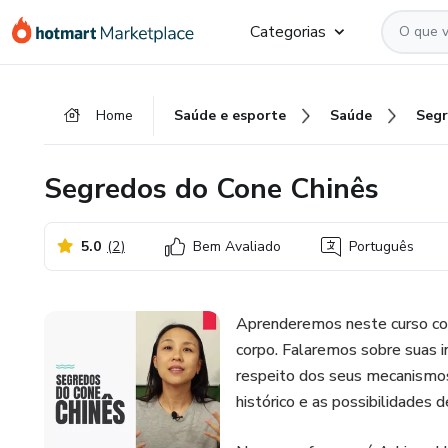
Ir
Ir
Ir
Categorias
para
para
para
o
o
o
conteúdo
pagamento
rodapé
Home
Saúde e esporte
Saúde
principal
Segredos do Cone Chinês
5.0
(
2
)
Bem Avaliado
Português
Aprenderemos neste curso com
corpo. Falaremos sobre suas i
respeito dos seus mecanismo
histórico e as possibilidades 