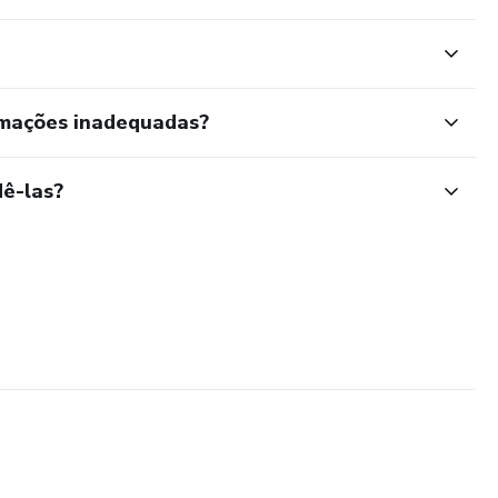
rmações inadequadas?
ê-las?