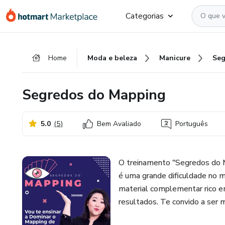
Ir
Ir
Ir
Categorias
para
para
para
o
o
o
conteúdo
pagamento
rodapé
Home
Moda e beleza
Manicure
Seg
principal
Segredos do Mapping
5.0
(
5
)
Bem Avaliado
Português
O treinamento "Segredos do M
é uma grande dificuldade no 
material complementar rico e
resultados. Te convido a ser 