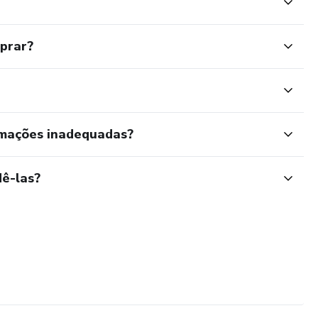
mprar?
rmações inadequadas?
ê-las?