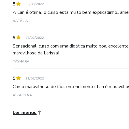
5
09/03/2022
A Lari é ótima.. o curso esta muito bem explicadinho.. am
NATÁLIA
5
26/02/2022
Sensacional, curso com uma didática muito boa, excelen
maravilhosa da Larissa!
TAYNARA
5
21/02/2022
Curso maravilhoso de fácil entendimento, Lari é maravilho
ASSUCENA
Ler menos