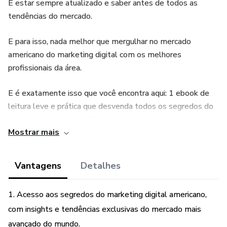
É estar sempre atualizado e saber antes de todos as
tendências do mercado.
E para isso, nada melhor que mergulhar no mercado
americano do marketing digital com os melhores
profissionais da área.
E é exatamente isso que você encontra aqui: 1 ebook de
leitura leve e prática que desvenda todos os segredos do
marketing digital dos EUA.
Mostrar mais
Aplique assim que você acabar sua leitura e tenha
resultados instantâneos.
Vantagens
Detalhes
CONTEÚDO INÉDITO NO BRASIL.
1. Acesso aos segredos do marketing digital americano,
Além disso, leve também 02 bônus exclusivos
com insights e tendências exclusivas do mercado mais
avançado do mundo.