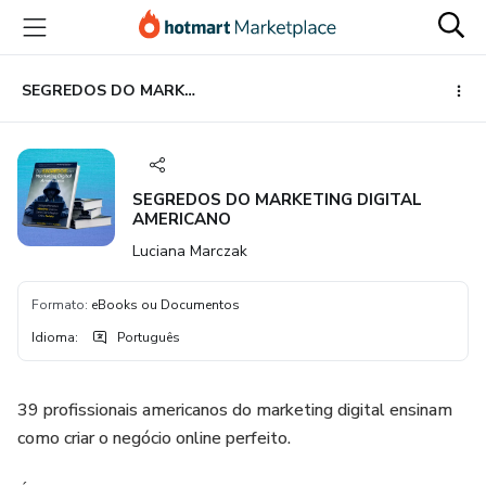
Ir
Ir
Ir
para
para
para
o
o
o
conteúdo
pagamento
rodapé
SEGREDOS DO MARKETING DIGITAL AMERICANO
principal
SEGREDOS DO MARKETING DIGITAL
AMERICANO
Luciana Marczak
Formato
:
eBooks ou Documentos
Idioma
:
Português
39 profissionais americanos do marketing digital ensinam
como criar o negócio online perfeito.