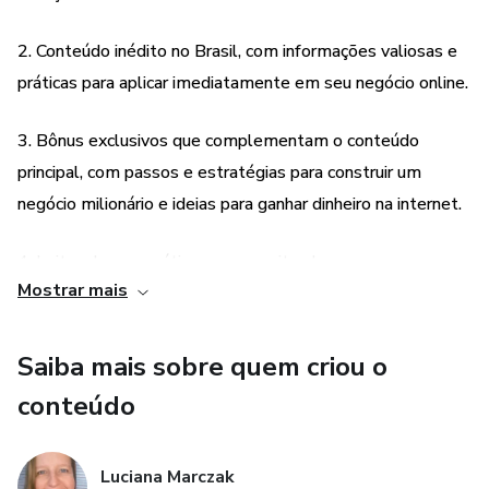
#BÔNUS 1
2. Conteúdo inédito no Brasil, com informações valiosas e
07 PASSOS PARA TER O SEU PRÓPRIO PRODUTO
práticas para aplicar imediatamente em seu negócio online.
DIGITAL
3. Bônus exclusivos que complementam o conteúdo
Neste bônus, você vai ter acesso a 7 passos e suas
principal, com passos e estratégias para construir um
estratégias para construir um negócio milionário usando a
negócio milionário e ideias para ganhar dinheiro na internet.
Internet.
4. Leitura leve e prática, que permite absorver o
#BÔNUS 2
Mostrar mais
conhecimento de forma rápida e eficiente.
6 IDEIAS DE COMO GANHAR DINHEIRO COM A
INTERNET
5. Resultados instantâneos, com a aplicação das técnicas e
Saiba mais sobre quem criou o
estratégias ensinadas pelos profissionais americanos do
conteúdo
Neste bônus estão as melhores ideias para ganhar dinheiro
marketing digital.
a partir do conforto da sua própria casa sem a necessidade
de muito dinheiro ou muito tempo investido.
Luciana Marczak