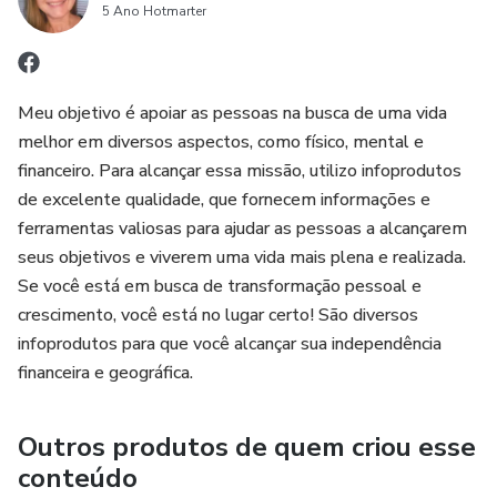
5 Ano Hotmarter
“Esse produto é comercializado com apoio da Hotmart. A
plataforma não faz controle editorial prévio dos produtos
comercializados, nem avalia a tecnicidade e experiência
daqueles que os produzem. A existência de um produto e
Meu objetivo é apoiar as pessoas na busca de uma vida
sua aquisição, por meio da plataforma, não podem ser
melhor em diversos aspectos, como físico, mental e
consideradas como garantia de qualidade de conteúdo e
financeiro. Para alcançar essa missão, utilizo infoprodutos
resultado, em qualquer hipótese. Ao adquiri-lo, o
de excelente qualidade, que fornecem informações e
comprador declara estar ciente dessas informações. Os
ferramentas valiosas para ajudar as pessoas a alcançarem
termos e políticas da Hotmart podem ser acessados aqui,
seus objetivos e viverem uma vida mais plena e realizada.
antes mesmo da conclusão da compra."
Se você está em busca de transformação pessoal e
crescimento, você está no lugar certo! São diversos
infoprodutos para que você alcançar sua independência
financeira e geográfica.
Outros produtos de quem criou esse
conteúdo