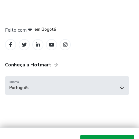
em Amsterdam
em Madrid
em Bogotá
Feito com
❤
em Belo Horizonte
na Cidade do México
Conheça a Hotmart
Idioma
Português
Central de ajuda
Termos
Privacidade
Cookies