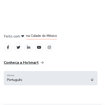
em Bogotá
em Amsterdam
em Madrid
na Cidade do México
Feito com
❤
em Belo Horizonte
Conheça a Hotmart
Idioma
Português