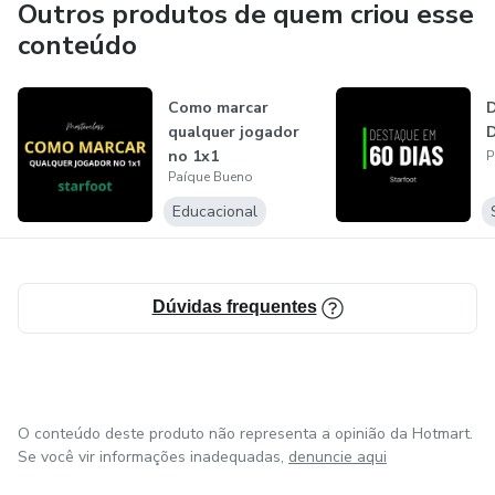
Outros produtos de quem criou esse
conteúdo
Como marcar
D
qualquer jogador
D
no 1x1
P
Paíque Bueno
Educacional
Dúvidas frequentes
O conteúdo deste produto não representa a opinião da Hotmart.
Se você vir informações inadequadas,
denuncie aqui