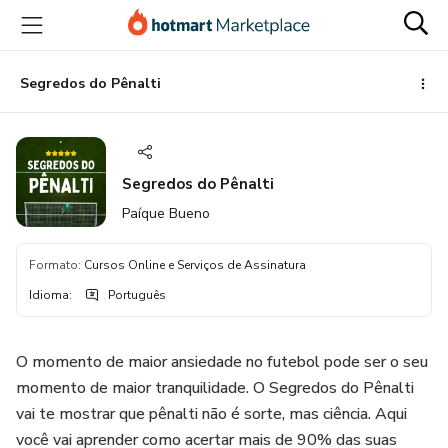
Ir
Ir
Ir
para
para
para
o
o
o
conteúdo
pagamento
rodapé
Segredos do Pênalti
principal
Segredos do Pênalti
Paíque Bueno
Formato
:
Cursos Online e Serviços de Assinatura
Idioma
:
Português
O momento de maior ansiedade no futebol pode ser o seu
momento de maior tranquilidade. O Segredos do Pênalti
vai te mostrar que pênalti não é sorte, mas ciência. Aqui
você vai aprender como acertar mais de 90% das suas