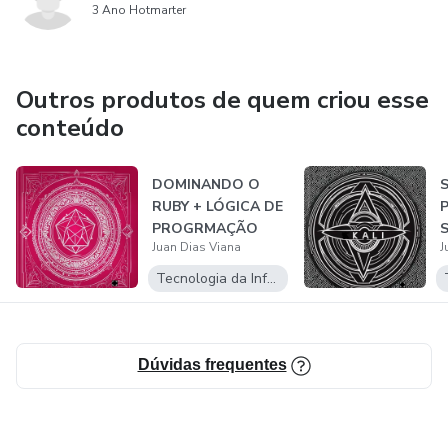
3 Ano Hotmarter
Dentre outros assuntos atuais retratando sobre anonimato
e segurança da informação.
Outros produtos de quem criou esse
conteúdo
DOMINANDO O
S
RUBY + LÓGICA DE
P
PROGRMAÇÃO
S
Juan Dias Viana
J
Tecnologia da Informação
Dúvidas frequentes