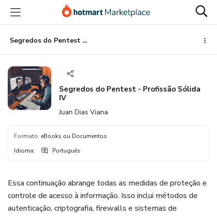
Ir
Ir
Ir
para
para
para
o
o
o
conteúdo
pagamento
rodapé
Segredos do Pentest - Profissão Sólida IV
principal
Segredos do Pentest - Profissão Sólida
IV
Juan Dias Viana
Formato
:
eBooks ou Documentos
Idioma
:
Português
Essa continuação abrange todas as medidas de proteção e
controle de acesso à informação. Isso inclui métodos de
autenticação, criptografia, firewalls e sistemas de