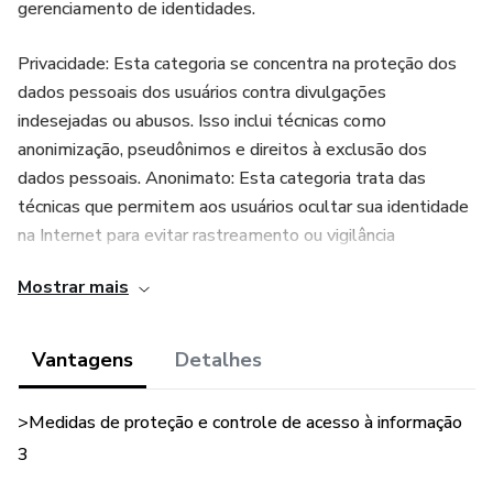
gerenciamento de identidades.
Privacidade: Esta categoria se concentra na proteção dos
dados pessoais dos usuários contra divulgações
indesejadas ou abusos. Isso inclui técnicas como
anonimização, pseudônimos e direitos à exclusão dos
dados pessoais. Anonimato: Esta categoria trata das
técnicas que permitem aos usuários ocultar sua identidade
na Internet para evitar rastreamento ou vigilância
indesejada por terceiros como governos ou empresas
Mostrar mais
comerciais. Isso pode incluir redes anônimas (como o Tor),
serviços VPNs e criptomoedas descentralizadas (como
Bitcoin). Deep Web/Dark Web: Essa categoria refere-se
Vantagens
Detalhes
ao conteúdo não indexado pelos motores de busca
tradicionais do World Wide Web (WWW), o que torna
>Medidas de proteção e controle de acesso à informação
difícil ou impossível encontrá-lo através do navegador
3
normalmente utilizado pelo público em geral no WWW