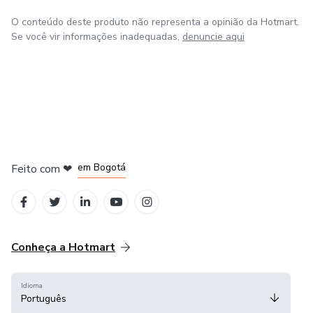
O conteúdo deste produto não representa a opinião da Hotmart.
Se você vir informações inadequadas,
denuncie aqui
em Amsterdam
em Madrid
em Bogotá
Feito com
❤
em Belo Horizonte
na Cidade do México
Conheça a Hotmart
Idioma
Português