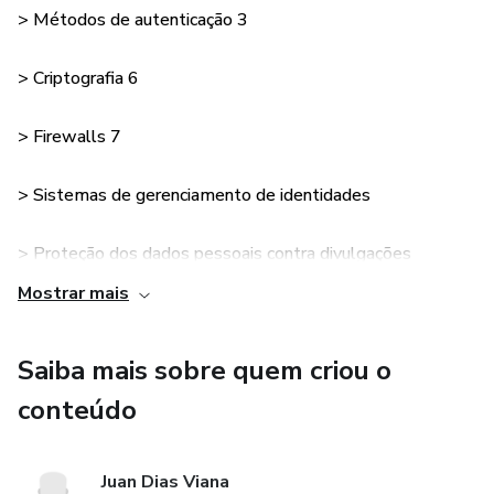
superficial conhecido como "Surface Web". O Deep/Dark
> Métodos de autenticação 3
Web é frequentemente associado com atividades ilegais
ou ilícitas, mas também pode conter informações valiosas
> Criptografia 6
não disponíveis publicamente no Surface Web.
> Firewalls 7
> Sistemas de gerenciamento de identidades
> Proteção dos dados pessoais contra divulgações
indesejadas ou abusos
Mostrar mais
> Técnicas de anonimização
Saiba mais sobre quem criou o
> Pseudônimos
conteúdo
> Direitos à exclusão dos dados pessoais
Juan Dias Viana