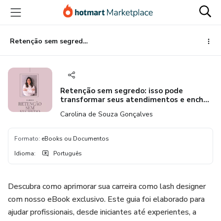
Ir
Ir
Ir
para
para
para
o
o
o
conteúdo
pagamento
rodapé
Retenção sem segredo: isso pode transformar seus atendimentos e encher sua agenda
principal
Retenção sem segredo: isso pode
transformar seus atendimentos e encher
sua agenda
Carolina de Souza Gonçalves
Formato
:
eBooks ou Documentos
Idioma
:
Português
Descubra como aprimorar sua carreira como lash designer
com nosso eBook exclusivo. Este guia foi elaborado para
ajudar profissionais, desde iniciantes até experientes, a