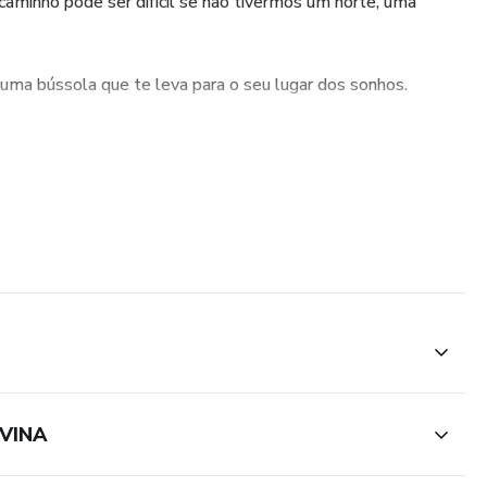
aminho pode ser difícil se não tivermos um norte, uma
, uma bússola que te leva para o seu lugar dos sonhos.
erá o seu companheiro nesta jornada incrível.
os a um clique de distância.
.
VINA