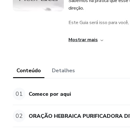
Sabemos na prática que esse c
direção.
Este Guia será isso para você
Então use e abuse desse que s
Mostrar mais
E sempre que precisar estarem
Essa é a sua hora de despertar
Conteúdo
Detalhes
01
Comece por aqui
02
ORAÇÃO HEBRAICA PURIFICADORA DI