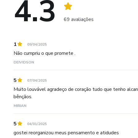
4.3
69 avaliações
1
09/04/2025
Não cumpriu o que promete .
DEIVIDSON
5
07/04/2025
Muito louvável agradeço de coração tudo que tenho alcanç
bênçãos.
MIRIAN
5
04/01/2025
gostei reorganizou meus pensamento e atidudes