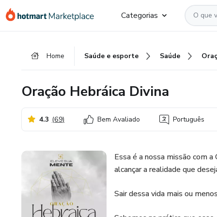
Ir
Ir
Ir
Categorias
para
para
para
o
o
o
conteúdo
pagamento
rodapé
Home
Saúde e esporte
Saúde
principal
Oração Hebráica Divina
4.3
(
69
)
Bem Avaliado
Português
Essa é a nossa missão com a O
alcançar a realidade que desej
Sair dessa vida mais ou menos 