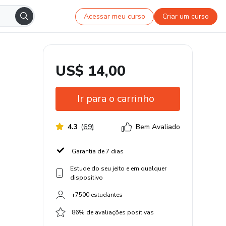
Acessar meu curso
Criar um curso
US$ 14,00
Ir para o carrinho
4.3
(
69
)
Bem Avaliado
Garantia de 7 dias
Estude do seu jeito e em qualquer
dispositivo
+7500 estudantes
86% de avaliações positivas