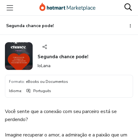
Ir
Ir
Ir
para
para
para
o
o
o
conteúdo
pagamento
rodapé
Segunda chance pode!
principal
Segunda chance pode!
IoLana
Formato
:
eBooks ou Documentos
Idioma
:
Português
Você sente que a conexão com seu parceiro está se
perdendo?
Imagine recuperar o amor, a admiração e a paixão que um