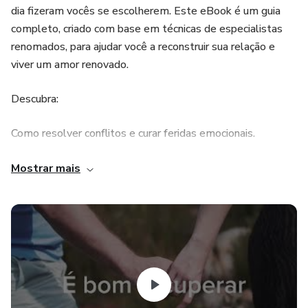
dia fizeram vocês se escolherem. Este eBook é um guia
completo, criado com base em técnicas de especialistas
renomados, para ajudar você a reconstruir sua relação e
viver um amor renovado.
Descubra:
Como resolver conflitos e curar feridas emocionais.
Estratégias comprovadas para reacender a atração e a
Mostrar mais
admiração.
Passos práticos para construir um relacionamento mais
forte e harmonioso.
Não espere que a distância cresça. Transforme seu
relacionamento hoje e volte a viver a história de amor que