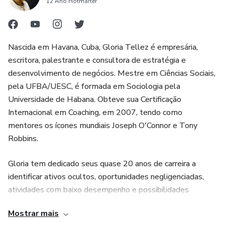
12 Ano Hotmarter
Nascida em Havana, Cuba, Gloria Tellez é empresária,
escritora, palestrante e consultora de estratégia e
desenvolvimento de negócios. Mestre em Ciências Sociais,
pela UFBA/UESC, é formada em Sociologia pela
Universidade de Habana. Obteve sua Certificação
Internacional em Coaching, em 2007, tendo como
mentores os ícones mundiais Joseph O'Connor e Tony
Robbins.
Gloria tem dedicado seus quase 20 anos de carreira a
identificar ativos ocultos, oportunidades negligenciadas,
atividades com baixo desempenho e possibilidades
despercebidas, para ajudar seus clientes a aumentar a
Mostrar mais
eficiência, a produtividade, o faturamento e o sucesso