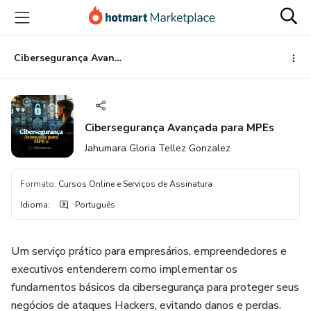
Ir
Ir
Ir
para
para
para
o
o
o
conteúdo
pagamento
rodapé
Cibersegurança Avançada para MPEs
principal
Cibersegurança Avançada para MPEs
Jahumara Gloria Tellez Gonzalez
Formato
:
Cursos Online e Serviços de Assinatura
Idioma
:
Português
Um serviço prático para empresários, empreendedores e
executivos entenderem como implementar os
fundamentos básicos da cibersegurança para proteger seus
negócios de ataques Hackers, evitando danos e perdas.