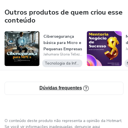
tanto das empresas quanto dos seus executivos e sócios.
Outros produtos de quem criou esse
Reconhecida nacionalmente como uma autoridade em
conteúdo
Coaching de estratégia e desenvolvimento de negócios,
suas ideias e metodologias já renderam mais de R$500
Cibersegurança
M
milhões de reais a seus parceiros e clientes. Já teve entre
básica para Micro e
d
seus clientes tanto altos executivos de grandes empresas
Pequenas Empresas
como Itautec, Samsung e Eletrobrás, quanto
Jahumara Gloria Tellez Gonzalez
empreendedores em busca da "Next Big Thing".
Tecnologia da Informação
Dúvidas frequentes
O conteúdo deste produto não representa a opinião da Hotmart.
Se você vir informações inadequadas,
denuncie aqui