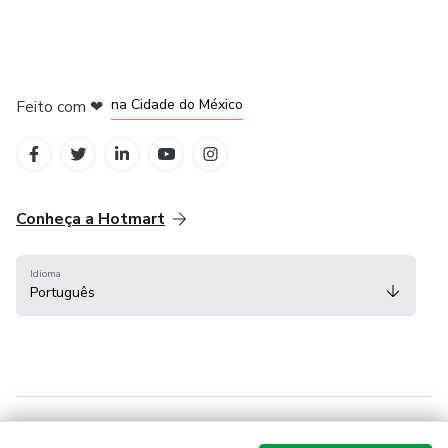
em Bogotá
em Amsterdam
em Madrid
na Cidade do México
Feito com
❤
em Belo Horizonte
Conheça a Hotmart
Idioma
Português