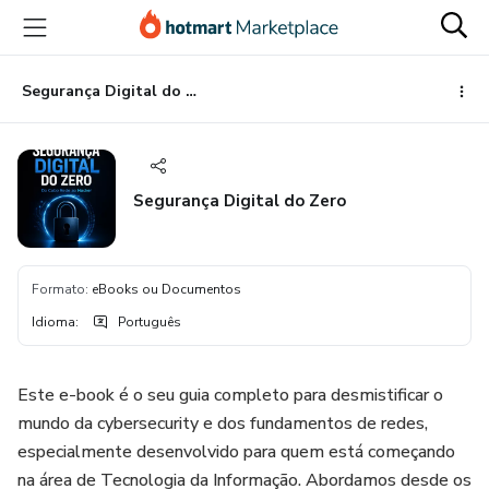
Ir
Ir
Ir
para
para
para
o
o
o
conteúdo
pagamento
rodapé
Segurança Digital do Zero
principal
Segurança Digital do Zero
Formato
:
eBooks ou Documentos
Idioma
:
Português
Este e-book é o seu guia completo para desmistificar o
mundo da cybersecurity e dos fundamentos de redes,
especialmente desenvolvido para quem está começando
na área de Tecnologia da Informação. Abordamos desde os