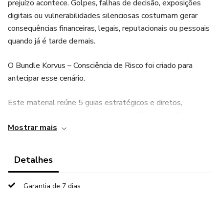
prejuízo acontece. Golpes, falhas de decisão, exposições
digitais ou vulnerabilidades silenciosas costumam gerar
consequências financeiras, legais, reputacionais ou pessoais
quando já é tarde demais.
O Bundle Korvus – Consciência de Risco foi criado para
antecipar esse cenário.
Este material reúne 5 guias estratégicos e diretos,
desenvolvidos para ampliar a percepção de risco físico,
Mostrar mais
digital e decisório no dia a dia, ajudando empresários,
gestores e famílias a enxergarem vulnerabilidades que
normalmente passam despercebidas.
Detalhes
Não se trata de medo, paranoia ou exageros.
Garantia de 7 dias
Trata-se de consciência, clareza e responsabilidade na
tomada de decisão.