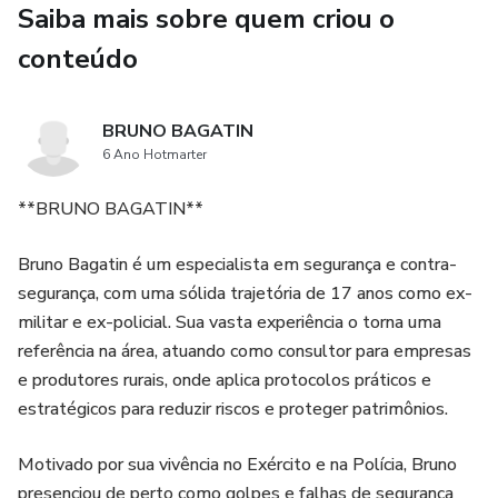
Saiba mais sobre quem criou o
🔍 O que você vai encontrar
conteúdo
• Análises práticas sobre riscos invisíveis do cotidiano
BRUNO BAGATIN
• Cenários reais e situações plausíveis que geram prejuízos
6 Ano Hotmarter
silenciosos
**BRUNO BAGATIN**
• Pontos de atenção em decisões pessoais, familiares e
Bruno Bagatin é um especialista em segurança e contra-
empresariais
segurança, com uma sólida trajetória de 17 anos como ex-
militar e ex-policial. Sua vasta experiência o torna uma
• Orientações para desenvolver uma mentalidade
referência na área, atuando como consultor para empresas
preventiva
e produtores rurais, onde aplica protocolos práticos e
estratégicos para reduzir riscos e proteger patrimônios.
• Conteúdo objetivo, sem promessas irreais
Motivado por sua vivência no Exército e na Polícia, Bruno
Os guias foram pensados como ferramentas de percepção,
presenciou de perto como golpes e falhas de segurança
não como manuais técnicos extensos.