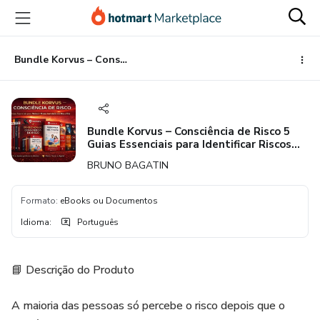
Ir
Ir
Ir
para
para
para
o
o
o
conteúdo
pagamento
rodapé
Bundle Korvus – Consciência de Risco 5 Guias Essenciais para Identificar Riscos Invisíveis Antes que Eles Custem Caro
principal
Bundle Korvus – Consciência de Risco 5
Guias Essenciais para Identificar Riscos
Invisíveis Antes que Eles Custem Caro
BRUNO BAGATIN
Formato
:
eBooks ou Documentos
Idioma
:
Português
📘 Descrição do Produto
A maioria das pessoas só percebe o risco depois que o