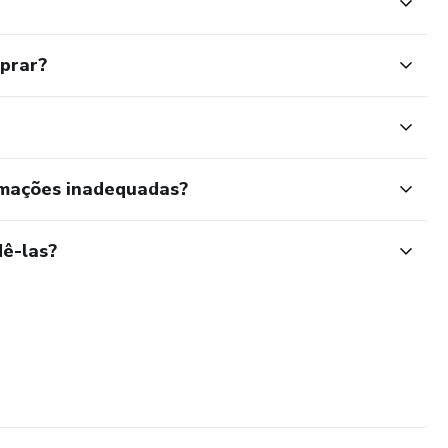
mprar?
rmações inadequadas?
ê-las?