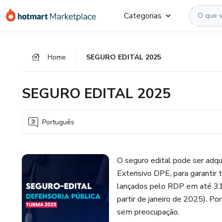
Ir
Ir
Ir
Categorias
para
para
para
o
o
o
conteúdo
pagamento
rodapé
Home
SEGURO EDITAL 2025
principal
SEGURO EDITAL 2025
Português
O seguro edital pode ser adqu
Extensivo DPE, para garantir t
lançados pelo RDP em até 31
partir de janeiro de 2025). P
sem preocupação.