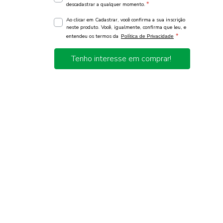
*
descadastrar a qualquer momento.
Ao clicar em Cadastrar, você confirma a sua inscrição
neste produto. Você, igualmente, confirma que leu, e
*
entendeu os termos da
Política de Privacidade
Tenho interesse em comprar!