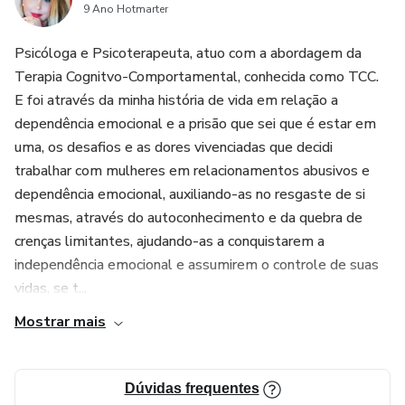
Você vai ter em mãos um E-book que associa a teoria com
9 Ano Hotmarter
a vivência da dependência emocional.
Psicóloga e Psicoterapeuta, atuo com a abordagem da
Terapia Cognitvo-Comportamental, conhecida como TCC.
E foi através da minha história de vida em relação a
dependência emocional e a prisão que sei que é estar em
uma, os desafios e as dores vivenciadas que decidi
trabalhar com mulheres em relacionamentos abusivos e
dependência emocional, auxiliando-as no resgaste de si
mesmas, através do autoconhecimento e da quebra de
crenças limitantes, ajudando-as a conquistarem a
independência emocional e assumirem o controle de suas
vidas, se t...
Mostrar mais
Dúvidas frequentes