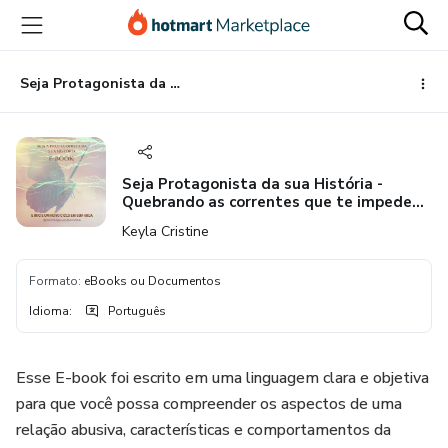
Ir
Ir
Ir
para
para
para
o
o
o
conteúdo
pagamento
rodapé
Seja Protagonista da sua História - Quebrando as correntes que te impedem de ter uma Autonomia Emocional
principal
Seja Protagonista da sua História -
Quebrando as correntes que te impedem
de ter uma Autonomia Emocional
Keyla Cristine
Formato
:
eBooks ou Documentos
Idioma
:
Português
Esse E-book foi escrito em uma linguagem clara e objetiva
para que você possa compreender os aspectos de uma
relação abusiva, características e comportamentos da