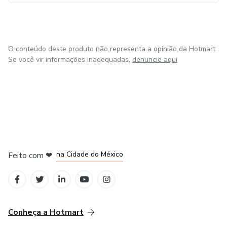
O conteúdo deste produto não representa a opinião da Hotmart.
Se você vir informações inadequadas,
denuncie aqui
em Bogotá
em Amsterdam
em Madrid
na Cidade do México
Feito com
❤
em Belo Horizonte
Conheça a Hotmart