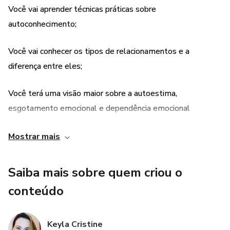
Você vai aprender técnicas práticas sobre
autoconhecimento;
Você vai conhecer os tipos de relacionamentos e a
diferença entre eles;
Você terá uma visão maior sobre a autoestima,
esgotamento emocional e dependência emocional
Você vai aprender o que são gatilhos emocionais e crenças
Mostrar mais
limitantes;
Saiba mais sobre quem criou o
Você vai ter acesso a todos esses conteúdos escritos
conteúdo
através da visão de quem já vivenciou assim como você a
dor da dependência emocional.
Keyla Cristine