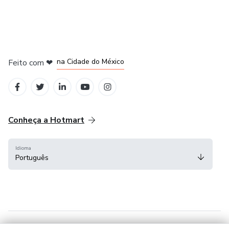
em Bogotá
em Amsterdam
em Madrid
na Cidade do México
Feito com
❤
em Belo Horizonte
Conheça a Hotmart
Idioma
Português