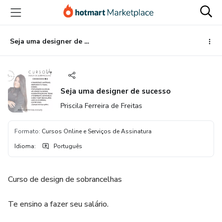
Ir
Ir
Ir
para
para
para
o
o
o
conteúdo
pagamento
rodapé
Seja uma designer de sucesso
principal
Seja uma designer de sucesso
Priscila Ferreira de Freitas
Formato
:
Cursos Online e Serviços de Assinatura
Idioma
:
Português
Curso de design de sobrancelhas
Te ensino a fazer seu salário.