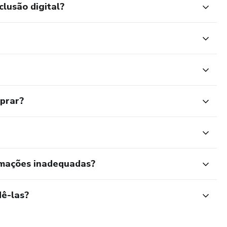
clusão digital?
mprar?
rmações inadequadas?
ê-las?