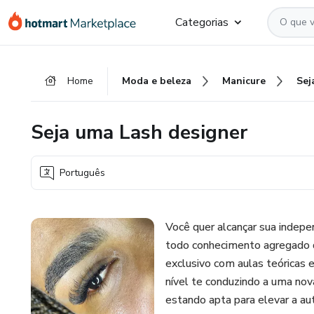
Ir
Ir
Ir
Categorias
para
para
para
o
o
o
conteúdo
pagamento
rodapé
Home
Moda e beleza
Manicure
principal
Seja uma Lash designer
Português
Você quer alcançar sua indep
todo conhecimento agregado d
exclusivo com aulas teóricas 
nível te conduzindo a uma nov
estando apta para elevar a a