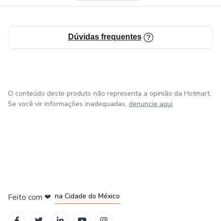
Dúvidas frequentes
O conteúdo deste produto não representa a opinião da Hotmart.
Se você vir informações inadequadas,
denuncie aqui
em Bogotá
em Amsterdam
em Madrid
na Cidade do México
Feito com
❤
em Belo Horizonte