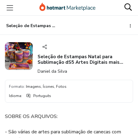
Ir
Ir
Ir
para
para
para
o
o
o
conteúdo
pagamento
rodapé
Seleção de Estampas Natal para Sublimação dS5 Artes Digitais mais brindes
principal
Seleção de Estampas Natal para
Sublimação dS5 Artes Digitais mais
brindes
Daniel da Silva
Formato
:
Imagens, Ícones, Fotos
Idioma
:
Português
SOBRE OS ARQUIVOS:
- São várias de artes para sublimação de canecas com