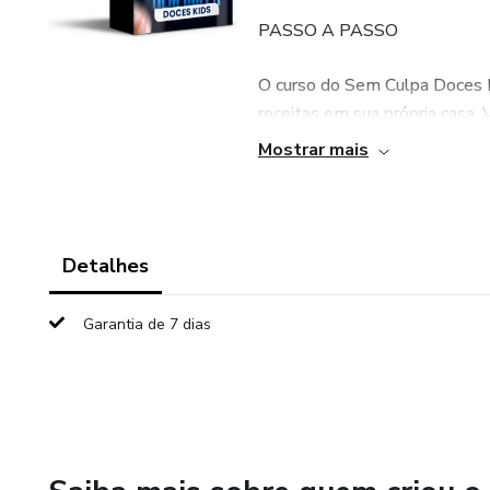
PASSO A PASSO
O curso do Sem Culpa Doces K
receitas em sua própria casa. V
sem perder a diversão.
Mostrar mais
NÃO PRECISA MAIS SE P
Você não precisa mais se pre
Detalhes
Culpa Doces Kids, eles vão p
Garantia de 7 dias