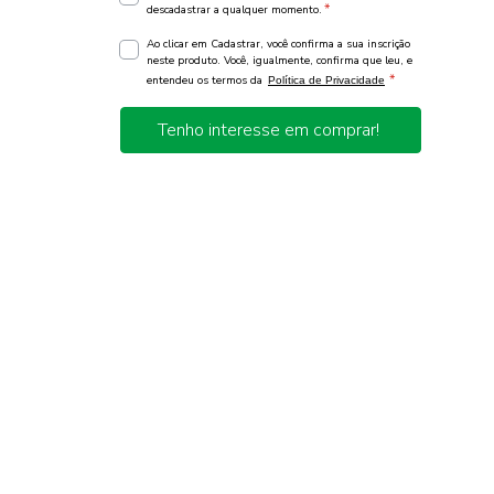
*
descadastrar a qualquer momento.
Ao clicar em Cadastrar, você confirma a sua inscrição
neste produto. Você, igualmente, confirma que leu, e
*
entendeu os termos da
Política de Privacidade
Tenho interesse em comprar!