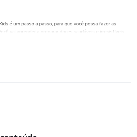
ids é um passo a passo, para que você possa fazer as
ocê vai aprender a preparar doces saudáveis e irresistíveis,
REOCUPAR
ocupar se seus filhos estão comendo doces. Com o Sem
oder comer de tudo, sempre com saúde e bem estar.