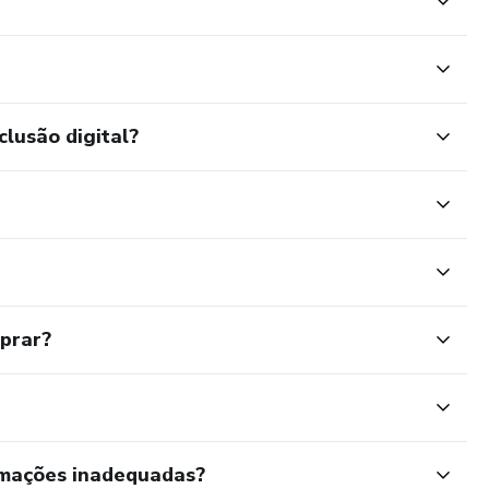
clusão digital?
mprar?
rmações inadequadas?