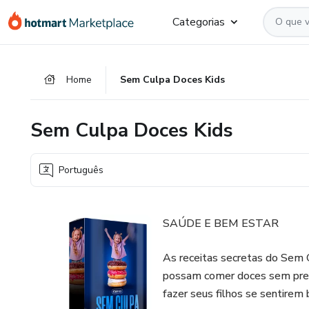
Ir
Ir
Ir
Categorias
para
para
para
o
o
o
conteúdo
pagamento
rodapé
Home
Sem Culpa Doces Kids
principal
Sem Culpa Doces Kids
Português
SAÚDE E BEM ESTAR
As receitas secretas do Sem 
possam comer doces sem preoc
fazer seus filhos se sentirem 