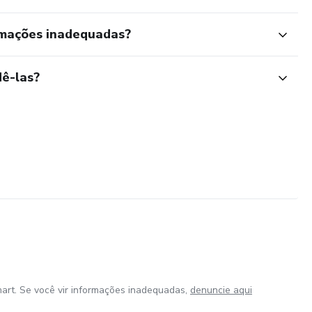
rmações inadequadas?
ê-las?
art. Se você vir informações inadequadas,
denuncie aqui