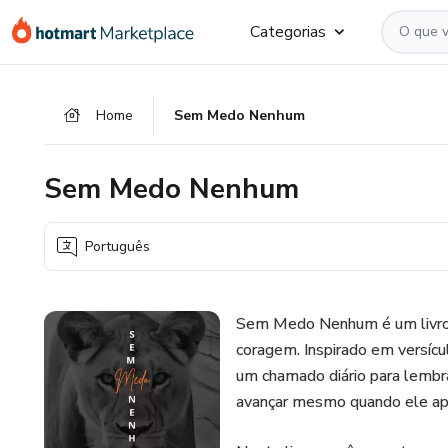
Ir
Ir
Ir
Categorias
para
para
para
o
o
o
conteúdo
pagamento
rodapé
Home
Sem Medo Nenhum
principal
Sem Medo Nenhum
Português
Sem Medo Nenhum é um livro 
coragem. Inspirado em versíc
um chamado diário para lembr
avançar mesmo quando ele ap