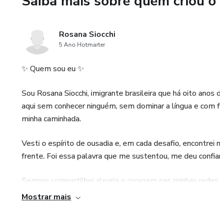
Saiba mais sobre quem criou o
Aqui você não vai encontrar fr
você nasceu pra ser forte. Ago
Rosana Siocchi
5 Ano Hotmarter
✨ Quem sou eu ✨
Sou Rosana Siocchi, imigrante brasileira que há oito anos 
aqui sem conhecer ninguém, sem dominar a língua e com f
minha caminhada.
Vesti o espírito de ousadia e, em cada desafio, encontrei
frente. Foi essa palavra que me sustentou, me deu confi
Sempre compartilhei alegria e coragem nas minhas redes
conseguia enfrentar tudo sozinha em um país novo. A respo
Mostrar mais
vivi, das minhas lutas e da fé que me manteve firme.