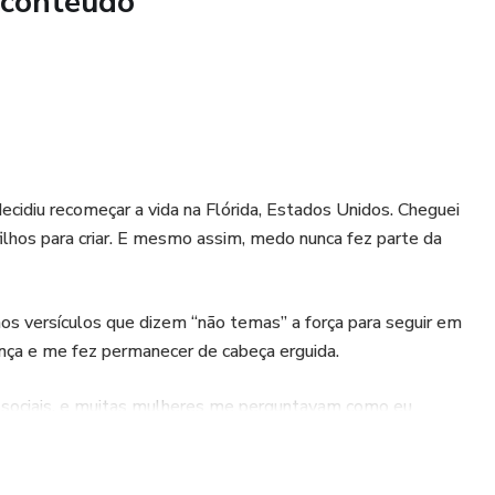
 conteúdo
ases prontas de autoajuda, mas uma voz firme dizendo: “Ei,
ra é hora de lembrar disso.”
decidiu recomeçar a vida na Flórida, Estados Unidos. Cheguei
ilhos para criar. E mesmo assim, medo nunca fez parte da
 nos versículos que dizem “não temas” a força para seguir em
ança e me fez permanecer de cabeça erguida.
 sociais, e muitas mulheres me perguntavam como eu
sta está aqui: o que está neste livro é o reflexo do que eu