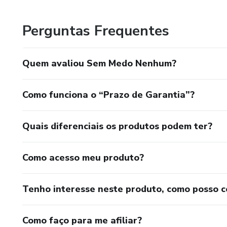
Sei que muitas mulheres também passam por momentos e
história de encorajamento, escrevi Sem Medo Nenhum par
Perguntas Frequentes
da vida, mas para viver com coragem, liberdade e propósit
Quem avaliou Sem Medo Nenhum?
Como funciona o “Prazo de Garantia”?
Quais diferenciais os produtos podem ter?
Como acesso meu produto?
Tenho interesse neste produto, como posso 
Como faço para me afiliar?