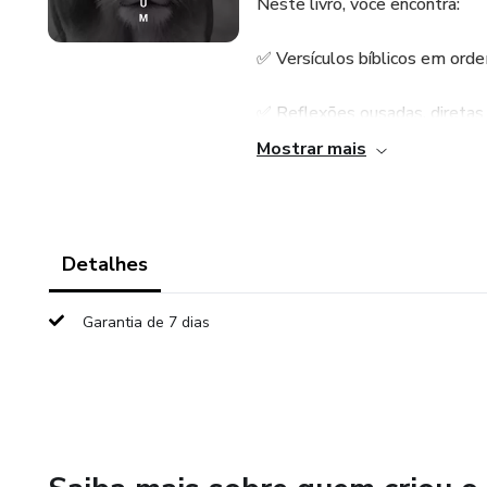
Neste livro, você encontra:
✅ Versículos bíblicos em orde
✅ Reflexões ousadas, direta
Mostrar mais
✅ Um espaço para escrever se
✅ Uma jornada de fortalecimen
Detalhes
Com linguagem autêntica e s
vida real: das dores, dos trop
Garantia de 7 dias
mulheres que precisam de um 
e desejam permanecer firmes 
Se você busca um guia prático
seu lugar seguro.