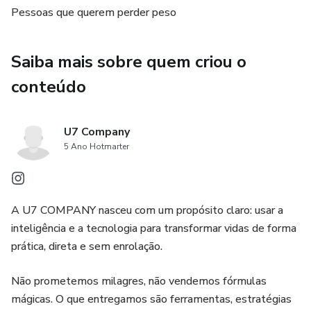
✅ Ferramentas com IA para manter o foco e acelerar
Pessoas que querem perder peso
resultados
Saiba mais sobre quem criou o
💡 Esqueça as dietas malucas! Aqui você aprende a
transformar seu corpo e sua mente de forma leve,
conteúdo
duradoura e possível para qualquer rotina.
U7 Company
⚠️ Este não é só mais um e-book, é um plano de ação com
5 Ano Hotmarter
suporte tecnológico, feito para mulheres que estão
cansadas de começar e desistir.
🎯 Se você quer emagrecer com inteligência, equilíbrio e
A U7 COMPANY nasceu com um propósito claro: usar a
autoestima, esse é o seu momento.
inteligência e a tecnologia para transformar vidas de forma
prática, direta e sem enrolação.
👉 Baixe agora e comece a sua virada!
Não prometemos milagres, não vendemos fórmulas
mágicas. O que entregamos são ferramentas, estratégias