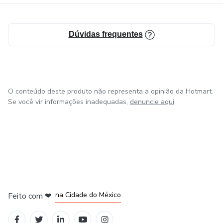
Dúvidas frequentes
O conteúdo deste produto não representa a opinião da Hotmart.
Se você vir informações inadequadas,
denuncie aqui
em Bogotá
em Amsterdam
em Madrid
na Cidade do México
Feito com
❤
em Belo Horizonte