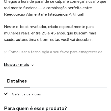
Chegou a hora de parar de se culpar e começar a usar o que
realmente funciona — a combinação perfeita entre
Reeducação Alimentar e Inteligência Artificial!
Neste e-book revelador, criado especialmente para
mulheres reais, entre 25 e 45 anos, que buscam mais
saúde, autoestima e bem-estar, você vai descobrir:
✅ Como usar a tecnologia a seu favor para emagrecer de
forma inteligente
Mostrar mais
✅ Um método simples, realista e sem restrições radicais
Detalhes
✅ Como criar hábitos saudáveis sem abrir mão de prazeres
da vida
Garantia de 7 dias
✅ Técnicas de motivação mental que realmente funcionam
Para quem é esse produto?