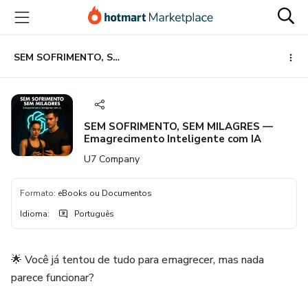
Ir
Ir
Ir
para
para
para
o
o
o
conteúdo
pagamento
rodapé
SEM SOFRIMENTO, SEM MILAGRES — Emagrecimento Inteligente com IA
principal
SEM SOFRIMENTO, SEM MILAGRES —
Emagrecimento Inteligente com IA
U7 Company
Formato
:
eBooks ou Documentos
Idioma
:
Português
🌟 Você já tentou de tudo para emagrecer, mas nada
parece funcionar?