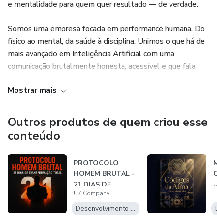
e mentalidade para quem quer resultado — de verdade.
Somos uma empresa focada em performance humana. Do
físico ao mental, da saúde à disciplina. Unimos o que há de
mais avançado em Inteligência Artificial com uma
comunicação brutalmente honesta, acessível e que fala
direto com quem está cansado de promessas vazias.
Mostrar mais
Outros produtos de quem criou esse
conteúdo
PROTOCOLO
M
HOMEM BRUTAL -
C
21 DIAS DE
U
U7 Company
TRANSFORMAÇÃO
TOTAL
Desenvolvimento Pessoal