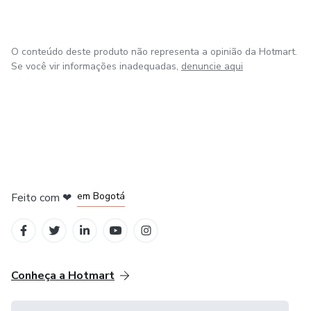
O conteúdo deste produto não representa a opinião da Hotmart.
Se você vir informações inadequadas,
denuncie aqui
em Amsterdam
em Madrid
em Bogotá
Feito com
❤
em Belo Horizonte
na Cidade do México
Conheça a Hotmart