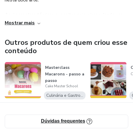
nesta doce arte.
Aqui encontras técnicas e receitas para criares desde um
simples cupcake até um bolo maravilhoso!
Mostrar mais
Acreditamos que com o nosso acompanhamento tu podes
Outros produtos de quem criou esse
aperfeiçoar e realizar a tua paixão.
conteúdo
Masterclass
Macarons - passo a
C
passo
Cake Master School
Culinária e Gastronomia
Dúvidas frequentes