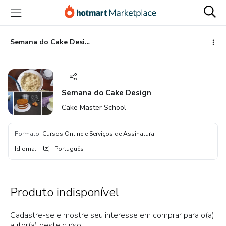
Ir
Ir
Ir
para
para
para
o
o
o
conteúdo
pagamento
rodapé
Semana do Cake Design
principal
Semana do Cake Design
Cake Master School
Formato
:
Cursos Online e Serviços de Assinatura
Idioma
:
Português
Produto indisponível
Cadastre-se e mostre seu interesse em comprar para o(a)
autor(a) deste curso!